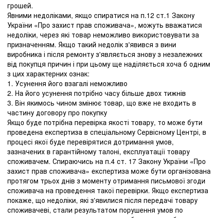
грошей.
Явними недоліками, якщо спиратися на п.12 ст.1 Закону
України «Про захист прав споживача», можуть вважатися
недоліки, через які товар неможливо використовувати за
призначенням. Якщо такий недолік з'явився з вини
виробника і після ремонту з'являється знову з незалежних
від покупця причин і при цьому ще наділяється хоча б одним
з цих характерних ознак:
1. Усунення його взагалі неможливо
2. На його усунення потрібно часу більше двох тижнів
3. Він якимось чином змінює товар, що вже не входить в
частину договору про покупку
Якщо буде потрібна перевірка якості товару, то може бути
проведена експертиза в спеціальному Сервісному Центрі, в
процесі якої буде перевірятися дотримання умов,
зазначених в гарантійному талоні, експлуатації товару
споживачем. Спираючись на п.4 ст. 17 Закону України «Про
захист прав споживача» експертиза може бути організована
протягом трьох днів з моменту отримання письмової згоди
споживача на проведення такої перевірки. Якщо експертиза
покаже, що недоліки, які з'явилися після передачі товару
споживачеві, стали результатом порушення умов по