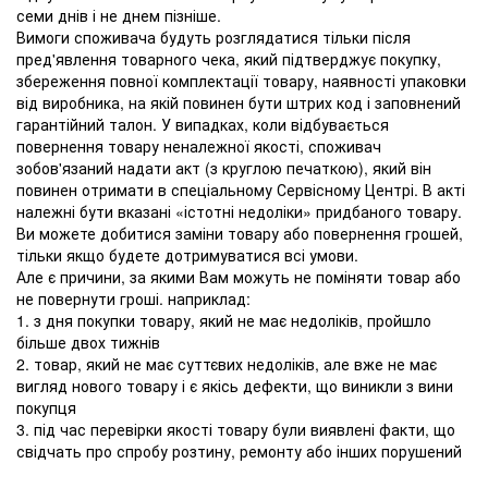
семи днів і не днем ​​пізніше.
Вимоги споживача будуть розглядатися тільки після
пред'явлення товарного чека, який підтверджує покупку,
збереження повної комплектації товару, наявності упаковки
від виробника, на якій повинен бути штрих код і заповнений
гарантійний талон. У випадках, коли відбувається
повернення товару неналежної якості, споживач
зобов'язаний надати акт (з круглою печаткою), який він
повинен отримати в спеціальному Сервісному Центрі. В акті
належні бути вказані «істотні недоліки» придбаного товару.
Ви можете добитися заміни товару або повернення грошей,
тільки якщо будете дотримуватися всі умови.
Але є причини, за якими Вам можуть не поміняти товар або
не повернути гроші. наприклад:
1. з дня покупки товару, який не має недоліків, пройшло
більше двох тижнів
2. товар, який не має суттєвих недоліків, але вже не має
вигляд нового товару і є якісь дефекти, що виникли з вини
покупця
3. під час перевірки якості товару були виявлені факти, що
свідчать про спробу розтину, ремонту або інших порушений