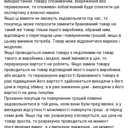
використанню товару споживачем, збереження або
перевезення, то споживач зобов'язаний буде сплатити цю
експертизу з власної кишені.
Якщо ці вимоги не зможуть задовольнити під час, то
покупець може попросити замінити бракований товар на
такий же товар тільки іншого виробника, обраний ним,
відповідно з переглядом ціни і поверненням грошей, якщо в
цьому виникне потреба. Товар може відрізнятися маркою і
моделлю.
Якщо проводиться заміна товару з недоліками на товар
такого ж виробника і моделі, який змінився в ціні, то
перерахунок вартості не роблять. Якщо заміна товару
проводиться на товар відповідний якості іншого виробника
або моделі, то перерахунок вартості бракованого товару в
разі підвищення його вартості здійснюється виходячи з його
ціни в період обміну, а в разі зниження ціни - виходячи з його
вартості на день покупки.
Прохання покупців по поверненню грошей повинні
задовольнятися в той день, коли вони були пред'явлені, а у
випадках відсутності можливості повернути гроші - в період
семи днів. Якщо під час розрахунку з'ясовується, що ціна на
товар зросла, то розрахунок проводиться на момент
пред'явлених вимог, а у випадках зниження - на момент