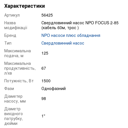
Характеристики
Артикул
56425
Назва
Свердловинний насос NPO FOCUS 2-85
модифікації
(кабель 60м, трос )
Бренд
NPO насоси плюс обладнання
Тип
Свердловинний насос
Максимальна
125
подача, м
Максимальна
продуктивність,
67
л/хв
Потужність, Вт
1500
Фази
Однофазний
Діаметер
98
насосу, мм
Діаметр
вихідного
1"
патрубку,
дюйми