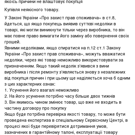
якоїсь причини не влаштовує покупця
Купівля неякісного товару.
У Законі України «Про захист прав споживача» в ст.8,
йдеться, що якщо покупець виявив суттєві недоліки в
товарі, які могли виникнути тільки через виробника, то він
має повне право вимагати його заміну або повернення своїх
грошей.
Явними недоліками, якщо спиратися на п.12 ст.1 Закону
України «Про захист прав споживача», можуть вважатися
недоліки, через які товар неможливо використовувати за
призначенням. Якщо такий недолік з'явився з вини
виробника і після ремонту з'являється знову з незалежних
від покупця причин і при цьому ще наділяється хоча б одним
з цих характерних ознак:
1. Усунення його взагалі неможливо
2. На його усунення потрібно часу більше двох тижнів
3. Він якимось чином змінює товар, що вже не входить в
частину договору про покупку
Якщо буде потрібна перевірка якості товару, то може бути
проведена експертиза в спеціальному Сервісному Центрі, в
процесі якої буде перевірятися дотримання умов,
зазначених в гарантійному талоні, експлуатації товару