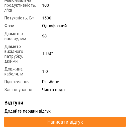
продуктивність,
100
л/хв
Потужність, Вт
1500
Фази
Однофазний
Діаметер
98
насосу, мм
Діаметр
вихідного
1 1/4"
патрубку,
дюйми
Довжина
1.0
кабеля, м
Підключення
Різьбове
Застосування
Чиста вода
Відгуки
Додайте перший відгук
Написати відгук