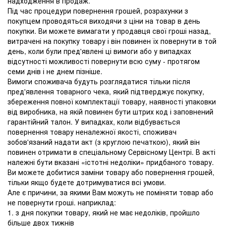
надходження в продаж.
Під час процедури повернення грошей, розрахунки з
покупцем проводяться виходячи з ціни на товар в день
покупки. Ви можете вимагати у продавця свої гроші назад,
витрачені на покупку товару і він повинен їх повернути в той
день, коли були пред'явлені ці вимоги або у випадках
відсутності можливості повернути всю суму - протягом
семи днів і не днем ​​пізніше.
Вимоги споживача будуть розглядатися тільки після
пред'явлення товарного чека, який підтверджує покупку,
збереження повної комплектації товару, наявності упаковки
від виробника, на якій повинен бути штрих код і заповнений
гарантійний талон. У випадках, коли відбувається
повернення товару неналежної якості, споживач
зобов'язаний надати акт (з круглою печаткою), який він
повинен отримати в спеціальному Сервісному Центрі. В акті
належні бути вказані «істотні недоліки» придбаного товару.
Ви можете добитися заміни товару або повернення грошей,
тільки якщо будете дотримуватися всі умови.
Але є причини, за якими Вам можуть не поміняти товар або
не повернути гроші. наприклад:
1. з дня покупки товару, який не має недоліків, пройшло
більше двох тижнів