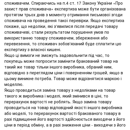
споживачем. Спираючись на п.4 ст. 17 Закону України «Про
захист прав споживача» експертиза може бути організована
протягом трьох днів з моменту отримання письмової згоди
споживача на проведення такої перевірки. Якщо експертиза
покаже, що недоліки, які з'явилися після передачі товару
споживачеві, стали результатом порушення умов по
використанню товару споживачем, збереження або
перевезення, то споживач зобов'язаний буде сплатити цю
експертизу з власної кишені.
Якщо ці вимоги не зможуть задовольнити під час, то
покупець може попросити замінити бракований товар на
такий же товар тільки іншого виробника, обраний ним,
відповідно з переглядом ціни і поверненням грошей, якщо в
цьому виникне потреба. Товар може відрізнятися маркою і
моделлю.
Якщо проводиться заміна товару з недоліками на товар
такого ж виробника і моделі, який змінився в ціні, то
перерахунок вартості не роблять. Якщо заміна товару
проводиться на товар відповідний якості іншого виробника
або моделі, то перерахунок вартості бракованого товару в
разі підвищення його вартості здійснюється виходячи з його
ціни в період обміну, а в разі зниження ціни - виходячи з його