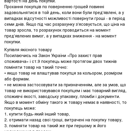
вартості на день покупки.
Прохання покупців по поверненню грошей повинні
задовольнятися в той день, коли вони були пред'явлені, а у
випадках відсутності можливості повернути гроші - в період
семи днів. Якщо під час розрахунку з'ясовується, що ціна на
товар зросла, то розрахунок проводиться на момент
пред'явлених вимог, а у випадках зниження - на момент
покупки.
Купівля якісного товару
Посилаючись на Закон України «Про захист прав
споживача» і ст.9 покупець може протягом двох тижнів
поміняти товар на такий точно:
• якщо товар не влаштував покупця за кольором, розміром
або формам.
• не можна застосовувати за призначенням, але за умов, що
товар не використовувався покупцем і має товарний вигляд,
споживчі якості, заводську упаковку, пломби і документи.
Якщо в момент обміну такого ж товару немає в наявності, то
покупець може:
1. купити будь-який інший товар,
2. отримати назад свої гроші, витрачені на покупку товару,
3. поміняти товар на такий же при першому ж його