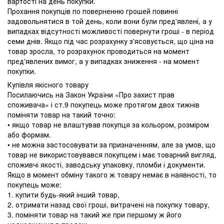
вартості на день покупки.
Прохання покупців по поверненню грошей повинні
задовольнятися в той день, коли вони були пред'явлені, а у
випадках відсутності можливості повернути гроші - в період
семи днів. Якщо під час розрахунку з'ясовується, що ціна на
товар зросла, то розрахунок проводиться на момент
пред'явлених вимог, а у випадках зниження - на момент
покупки.
Купівля якісного товару
Посилаючись на Закон України «Про захист прав
споживача» і ст.9 покупець може протягом двох тижнів
поміняти товар на такий точно:
• якщо товар не влаштував покупця за кольором, розміром
або формам.
• не можна застосовувати за призначенням, але за умов, що
товар не використовувався покупцем і має товарний вигляд,
споживчі якості, заводську упаковку, пломби і документи.
Якщо в момент обміну такого ж товару немає в наявності, то
покупець може:
1. купити будь-який інший товар,
2. отримати назад свої гроші, витрачені на покупку товару,
3. поміняти товар на такий же при першому ж його