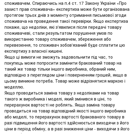
споживачем. Спираючись на п.4 ст. 17 Закону України «Про
захист прав споживача» експертиза може бути організована
протягом трьох днів з моменту отримання письмової згоди
споживача на проведення такої перевірки. Якщо експертиза
покаже, що недоліки, які з'явилися після передачі товару
споживачеві, стали результатом порушення умов по
використанню товару споживачем, збереження або
перевезення, то споживач зобов'язаний буде сплатити цю
експертизу з власної кишені.
Якщо ці вимоги не зможуть задовольнити під час, то
покупець може попросити замінити бракований товар на
такий же товар тільки іншого виробника, обраний ним,
відповідно з переглядом ціни і поверненням грошей, якщо в
цьому виникне потреба. Товар може відрізнятися маркою і
моделлю.
Якщо проводиться заміна товару з недоліками на товар
такого ж виробника і моделі, який змінився в ціні, то
перерахунок вартості не роблять. Якщо заміна товару
проводиться на товар відповідний якості іншого виробника
або моделі, то перерахунок вартості бракованого товару в
разі підвищення його вартості здійснюється виходячи з його
ціни в період обміну, а в разі зниження ціни - виходячи з його