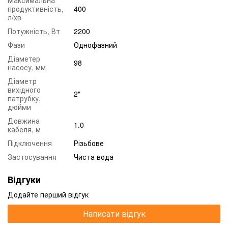
продуктивність,
400
л/хв
Потужність, Вт
2200
Фази
Однофазний
Діаметер
98
насосу, мм
Діаметр
вихідного
2"
патрубку,
дюйми
Довжина
1.0
кабеля, м
Підключення
Різьбове
Застосування
Чиста вода
Відгуки
Додайте перший відгук
Написати відгук