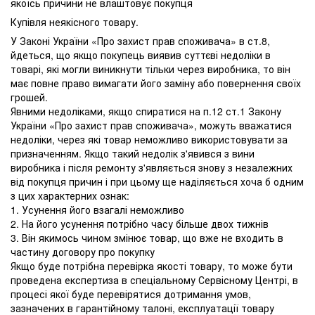
якоїсь причини не влаштовує покупця
Купівля неякісного товару.
У Законі України «Про захист прав споживача» в ст.8,
йдеться, що якщо покупець виявив суттєві недоліки в
товарі, які могли виникнути тільки через виробника, то він
має повне право вимагати його заміну або повернення своїх
грошей.
Явними недоліками, якщо спиратися на п.12 ст.1 Закону
України «Про захист прав споживача», можуть вважатися
недоліки, через які товар неможливо використовувати за
призначенням. Якщо такий недолік з'явився з вини
виробника і після ремонту з'являється знову з незалежних
від покупця причин і при цьому ще наділяється хоча б одним
з цих характерних ознак:
1. Усунення його взагалі неможливо
2. На його усунення потрібно часу більше двох тижнів
3. Він якимось чином змінює товар, що вже не входить в
частину договору про покупку
Якщо буде потрібна перевірка якості товару, то може бути
проведена експертиза в спеціальному Сервісному Центрі, в
процесі якої буде перевірятися дотримання умов,
зазначених в гарантійному талоні, експлуатації товару