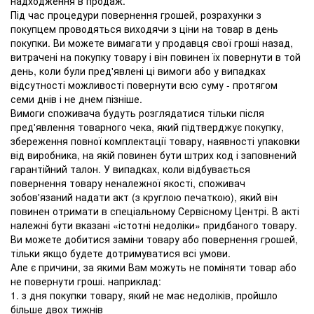
надходження в продаж.
Під час процедури повернення грошей, розрахунки з
покупцем проводяться виходячи з ціни на товар в день
покупки. Ви можете вимагати у продавця свої гроші назад,
витрачені на покупку товару і він повинен їх повернути в той
день, коли були пред'явлені ці вимоги або у випадках
відсутності можливості повернути всю суму - протягом
семи днів і не днем ​​пізніше.
Вимоги споживача будуть розглядатися тільки після
пред'явлення товарного чека, який підтверджує покупку,
збереження повної комплектації товару, наявності упаковки
від виробника, на якій повинен бути штрих код і заповнений
гарантійний талон. У випадках, коли відбувається
повернення товару неналежної якості, споживач
зобов'язаний надати акт (з круглою печаткою), який він
повинен отримати в спеціальному Сервісному Центрі. В акті
належні бути вказані «істотні недоліки» придбаного товару.
Ви можете добитися заміни товару або повернення грошей,
тільки якщо будете дотримуватися всі умови.
Але є причини, за якими Вам можуть не поміняти товар або
не повернути гроші. наприклад:
1. з дня покупки товару, який не має недоліків, пройшло
більше двох тижнів