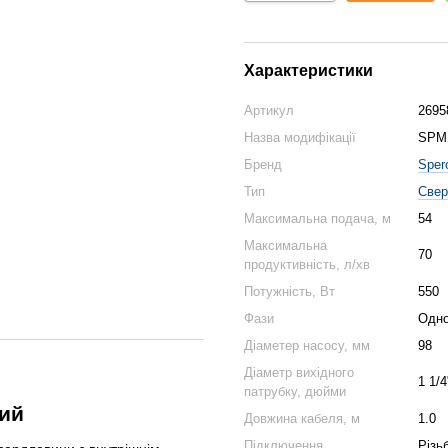
Характеристики
Артикул
2695
Назва модифікації
SPM 
Бренд
Sper
Тип
Свер
Максимальна подача, м
54
Максимальна
70
продуктивність, л/хв
Потужність, Вт
550
Фази
Одн
Діаметер насосу, мм
98
Діаметр вихідного
1 1/4
патрубку, дюйми
ний
Довжина кабеля, м
1.0
Підключення
Різь