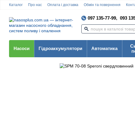
Каталог
Про нас
Оплата і доставка
Обмін та повернення
Конта
097 135-77-99,
093 135
С
Насоси
Гідроаккумулятори
Автоматика
п