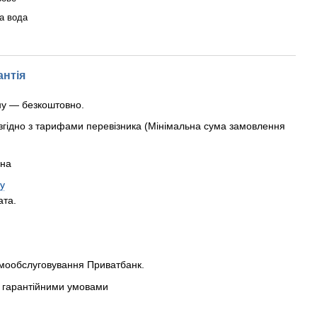
а вода
антія
ну — безкоштовно.
згідно з тарифами перевізника (Мінімальна сума замовлення
рна
у
ата.
амообслуговування Приватбанк.
 з гарантійними умовами