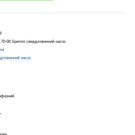
8
70-08 Speroni свердловинний насос
oni
дловинний насос
офазний
"
бове