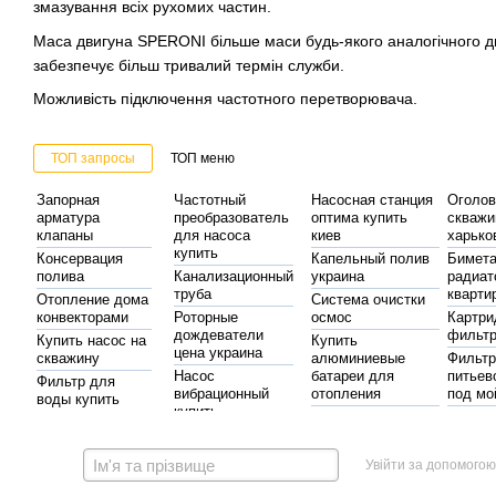
змазування всіх рухомих частин.
Маса двигуна SPERONI більше маси будь-якого аналогічного дв
забезпечує більш тривалий термін служби.
Можливість підключення частотного перетворювача.
ТОП запросы
ТОП меню
Запорная
Частотный
Насосная станция
Оголов
арматура
преобразователь
оптима купить
скважи
клапаны
для насоса
киев
харько
купить
Консервация
Капельный полив
Бимета
полива
Канализационный
украина
радиат
труба
кварти
Отопление дома
Система очистки
конвекторами
Роторные
осмос
Картри
дождеватели
фильтр
Купить насос на
Купить
цена украина
скважину
алюминиевые
Фильтр
Насос
батареи для
питьев
Фильтр для
вибрационный
отопления
под мо
воды купить
купить
украина
Купить
Купить
Насосы
Осмос цена
электрокотел в
бимет
Таймер полива
гидроаккумуляторы
днепре
электронный
Канализационные
Купить
Увійти за допомогою
трубы цена
Монтаж насоса в
полиэт
автоматика для насосов
Купить
житомир
скважину
трубы 