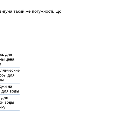
игуна такий же потужності, що
ок для
ны цена
в
ллические
оры для
ры
джи на
 для воды
 для
ой воды
йку
 радиатор
алл
иленовые
в харькове