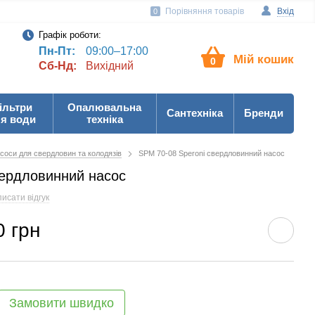
Порівняння товарів
Вхід
0
Графік роботи:
Пн-Пт:
09:00–17:00
Мій кошик
0
Сб-Нд:
Вихідний
ільтри
Опалювальна
Сантехніка
Бренди
я води
техніка
соси для свердловин та колодязів
SPM 70-08 Speroni свердловинний насос
вердловинний насос
исати відгук
0 грн
Замовити швидко