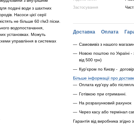
вердловини з внутрішнім
Застосування
Чист
для подачі води з шахтних
родів. Насоси цієї серії
стять не більше 60 г/м3 піски.
ного водопостачання,
Доставка
Оплата
Гар
них установках. Можуть
схеми управління в системах
Самовивіз з нашого магази
Новою поштою по Україні - 
від 500 грн)
Кур'єром по Києву - догові
Більше інформації про доставк
Оплата кур'єру або післяпл
Готівкою при отриманні.
На розрахунковий рахунок
Через касу або термінал с
3
Гарантія від виробника згідно