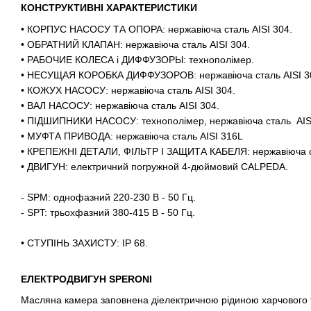
КОНСТРУКТИВНІ ХАРАКТЕРИСТИКИ
• КОРПУС НАСОСУ ТА ОПОРА: нержавіюча сталь AISI 304.
• ОБРАТНИЙ КЛАПАН: нержавіюча сталь AISI 304.
• РАБОЧИЕ КОЛЕСА і ДИФФУЗОРЫ: технополімер.
• НЕСУЩАЯ КОРОБКА ДИФФУЗОРОВ: нержавіюча сталь AISI 3
• КОЖУХ НАСОСУ: нержавіюча сталь AISI 304.
• ВАЛ НАСОСУ: нержавіюча сталь AISI 304.
• ПІДШИПНИКИ НАСОСУ: технополімер, нержавіюча сталь AIS
• МУФТА ПРИВОДА: нержавіюча сталь AISI 316L
• КРЕПЕЖНІ ДЕТАЛИ, ФІЛЬТР І ЗАЩИТА КАБЕЛЯ: нержавіюча ст
• ДВИГУН: електричний погружной 4-дюймовий CALPEDA.
- SPM: однофазний 220-230 В - 50 Гц.
- SPT: трьохфазний 380-415 В - 50 Гц.
• СТУПІНЬ ЗАХИСТУ: IP 68.
ЕЛЕКТРОДВИГУН SPERONI
Масляна камера заповнена діелектричною рідиною харчового