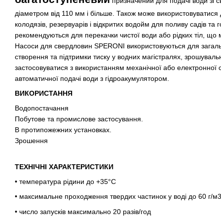
призначений для подачі води зі с
діаметром від 110 мм і більше. Також може використовуватися 
колодязів, резервуарів і відкритих водойм для поливу садів та го
рекомендуються для перекачки чистої води або рідких тіл, що мі
Насоси для свердловин SPERONI використовуються для загаль
створення та підтримки тиску у водних магістралях, зрошуваль
застосовуватися з використанням механічної або електронної 
автоматичної подачі води з гідроакумулятором.
ВИКОРИСТАННЯ
Водопостачання
Побутове та промислове застосування.
В протипожежних установках.
Зрошення
ТЕХНІЧНІ ХАРАКТЕРИСТИКИ
• температура рідини до +35°C
• максимальне проходження твердих частинок у воді до 60 г/м
• число запусків максимально 20 разів/год