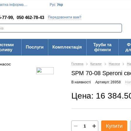
ктна інформація
Блог
Угода користувача
Рус
Укр
-77-99,
050 462-78-43
Передзвонити вам?
истеми
Труби та
Ф
Послуги
Комплектація
оливу
фітинги
дл
Головна
Каталог
Насоси
На
SPM 70-08 Speroni с
В наявності
Артикул: 26958
Нап
Цена: 16 384.5
Купити