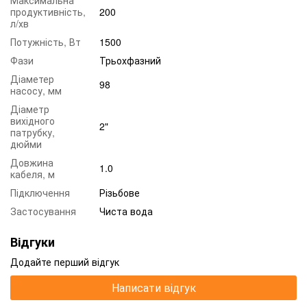
продуктивність,
200
л/хв
Потужність, Вт
1500
Фази
Трьохфазний
Діаметер
98
насосу, мм
Діаметр
вихідного
2"
патрубку,
дюйми
Довжина
1.0
кабеля, м
Підключення
Різьбове
Застосування
Чиста вода
Відгуки
Додайте перший відгук
Написати відгук