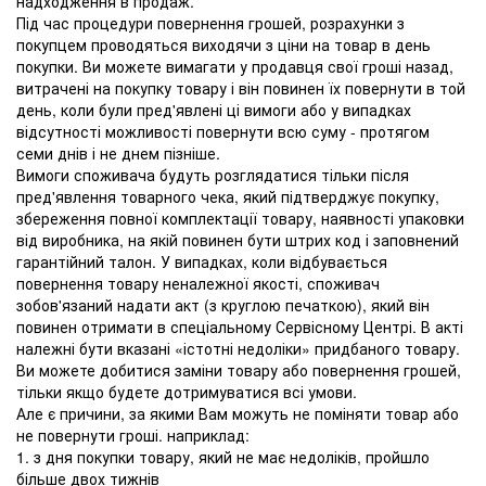
надходження в продаж.
Під час процедури повернення грошей, розрахунки з
покупцем проводяться виходячи з ціни на товар в день
покупки. Ви можете вимагати у продавця свої гроші назад,
витрачені на покупку товару і він повинен їх повернути в той
день, коли були пред'явлені ці вимоги або у випадках
відсутності можливості повернути всю суму - протягом
семи днів і не днем ​​пізніше.
Вимоги споживача будуть розглядатися тільки після
пред'явлення товарного чека, який підтверджує покупку,
збереження повної комплектації товару, наявності упаковки
від виробника, на якій повинен бути штрих код і заповнений
гарантійний талон. У випадках, коли відбувається
повернення товару неналежної якості, споживач
зобов'язаний надати акт (з круглою печаткою), який він
повинен отримати в спеціальному Сервісному Центрі. В акті
належні бути вказані «істотні недоліки» придбаного товару.
Ви можете добитися заміни товару або повернення грошей,
тільки якщо будете дотримуватися всі умови.
Але є причини, за якими Вам можуть не поміняти товар або
не повернути гроші. наприклад:
1. з дня покупки товару, який не має недоліків, пройшло
більше двох тижнів