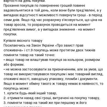
вартості на день покупки.
Прохання покупців по поверненню грошей повинні
задовольнятися в той день, коли вони були пред'явлені, а у
випадках відсутності можливості повернути гроші - в період
семи днів. Якщо під час розрахунку з'ясовується, що ціна на
товар зросла, то розрахунок проводиться на момент
пред'явлених вимог, а у випадках зниження - на момент
покупки.
Купівля якісного товару
Посилаючись на Закон України «Про захист прав
споживача» і ст.9 покупець може протягом двох тижнів
поміняти товар на такий точно:
• якщо товар не влаштував покупця за кольором, розміром
або формам.
• не можна застосовувати за призначенням, але за умов, що
товар не використовувався покупцем і має товарний вигляд,
споживчі якості, заводську упаковку, пломби і документи.
Якщо в момент обміну такого ж товару немає в наявності, то
покупець може:
1. купити будь-який інший товар,
2. отримати назад свої гроші, витрачені на покупку товару,
3. поміняти товар на такий же при першому ж його