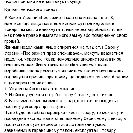
якоїсь причини не влаштовує покупця
Купівля неякісного товару.
У Законі України «Про захист прав споживача» в ст.8,
йдеться, що якщо покупець виявив суттєві недоліки в
товарі, які могли виникнути тільки через виробника, то він
має повне право вимагати його заміну або повернення своїх
грошей.
Явними недоліками, якщо спиратися на п.12 ст.1 Закону
України «Про захист прав споживача», можуть вважатися
недоліки, через які товар неможливо використовувати за
призначенням. Якщо такий недолік з'явився з вини
виробника і після ремонту з'являється знову з незалежних
від покупця причин і при цьому ще наділяється хоча б одним
з цих характерних ознак:
1. Усунення його взагалі неможливо
2. На його усунення потрібно часу більше двох тижнів
3. Він якимось чином змінює товар, що вже не входить в
частину договору про покупку
Якщо буде потрібна перевірка якості товару, то може бути
проведена експертиза в спеціальному Сервісному Центрі, в
процесі якої буде перевірятися дотримання умов,
зазначених в гарантійному талоні, експлуатації товару