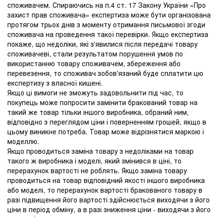
споживачем. Спираючись на п.4 ст. 17 Закону України «Про
захист прав споживача» експертиза може бути організована
протягом трьох днів з моменту отримання письмової згоди
споживача на проведення такої перевірки. Якщо експертиза
покаже, що недоліки, які з'явилися після передачі товару
споживачеві, стали результатом порушення умов по
використанню товару споживачем, збереження або
перевезення, то споживач зобов'язаний буде сплатити цю
експертизу з власної кишені.
Якщо ці вимоги не зможуть задовольнити під час, то
покупець може попросити замінити бракований товар на
такий же товар тільки іншого виробника, обраний ним,
відповідно з переглядом ціни і поверненням грошей, якщо в
цьому виникне потреба. Товар може відрізнятися маркою і
моделлю.
Якщо проводиться заміна товару з недоліками на товар
такого ж виробника і моделі, який змінився в ціні, то
перерахунок вартості не роблять. Якщо заміна товару
проводиться на товар відповідний якості іншого виробника
або моделі, то перерахунок вартості бракованого товару в
разі підвищення його вартості здійснюється виходячи з його
ціни в період обміну, а в разі зниження ціни - виходячи з його