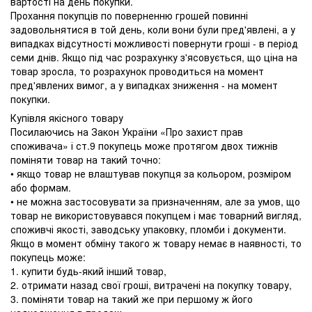
вартості на день покупки.
Прохання покупців по поверненню грошей повинні
задовольнятися в той день, коли вони були пред'явлені, а у
випадках відсутності можливості повернути гроші - в період
семи днів. Якщо під час розрахунку з'ясовується, що ціна на
товар зросла, то розрахунок проводиться на момент
пред'явлених вимог, а у випадках зниження - на момент
покупки.
Купівля якісного товару
Посилаючись на Закон України «Про захист прав
споживача» і ст.9 покупець може протягом двох тижнів
поміняти товар на такий точно:
• якщо товар не влаштував покупця за кольором, розміром
або формам.
• не можна застосовувати за призначенням, але за умов, що
товар не використовувався покупцем і має товарний вигляд,
споживчі якості, заводську упаковку, пломби і документи.
Якщо в момент обміну такого ж товару немає в наявності, то
покупець може:
1. купити будь-який інший товар,
2. отримати назад свої гроші, витрачені на покупку товару,
3. поміняти товар на такий же при першому ж його