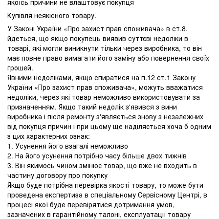
якоїсь причини не влаштовує покупця
Купівля неякісного товару.
У Законі України «Про захист прав споживача» в ст.8,
йдеться, що якщо покупець виявив суттєві недоліки в
товарі, які могли виникнути тільки через виробника, то він
має повне право вимагати його заміну або повернення своїх
грошей.
Явними недоліками, якщо спиратися на п.12 ст.1 Закону
України «Про захист прав споживача», можуть вважатися
недоліки, через які товар неможливо використовувати за
призначенням. Якщо такий недолік з'явився з вини
виробника і після ремонту з'являється знову з незалежних
від покупця причин і при цьому ще наділяється хоча б одним
з цих характерних ознак:
1. Усунення його взагалі неможливо
2. На його усунення потрібно часу більше двох тижнів
3. Він якимось чином змінює товар, що вже не входить в
частину договору про покупку
Якщо буде потрібна перевірка якості товару, то може бути
проведена експертиза в спеціальному Сервісному Центрі, в
процесі якої буде перевірятися дотримання умов,
зазначених в гарантійному талоні, експлуатації товару