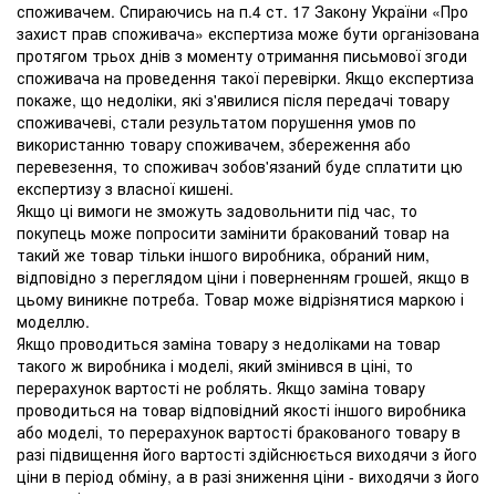
споживачем. Спираючись на п.4 ст. 17 Закону України «Про
захист прав споживача» експертиза може бути організована
протягом трьох днів з моменту отримання письмової згоди
споживача на проведення такої перевірки. Якщо експертиза
покаже, що недоліки, які з'явилися після передачі товару
споживачеві, стали результатом порушення умов по
використанню товару споживачем, збереження або
перевезення, то споживач зобов'язаний буде сплатити цю
експертизу з власної кишені.
Якщо ці вимоги не зможуть задовольнити під час, то
покупець може попросити замінити бракований товар на
такий же товар тільки іншого виробника, обраний ним,
відповідно з переглядом ціни і поверненням грошей, якщо в
цьому виникне потреба. Товар може відрізнятися маркою і
моделлю.
Якщо проводиться заміна товару з недоліками на товар
такого ж виробника і моделі, який змінився в ціні, то
перерахунок вартості не роблять. Якщо заміна товару
проводиться на товар відповідний якості іншого виробника
або моделі, то перерахунок вартості бракованого товару в
разі підвищення його вартості здійснюється виходячи з його
ціни в період обміну, а в разі зниження ціни - виходячи з його