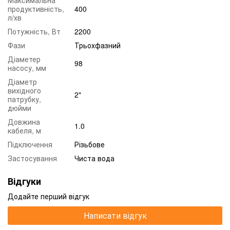
продуктивність,
400
л/хв
Потужність, Вт
2200
Фази
Трьохфазний
Діаметер
98
насосу, мм
Діаметр
вихідного
2"
патрубку,
дюйми
Довжина
1.0
кабеля, м
Підключення
Різьбове
Застосування
Чиста вода
Відгуки
Додайте перший відгук
Написати відгук