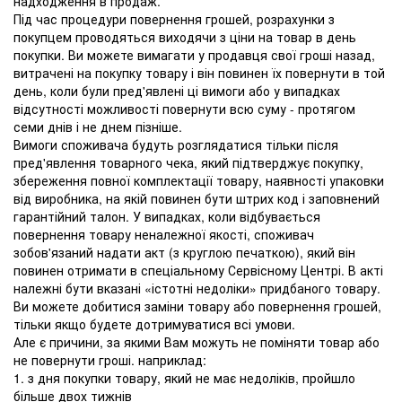
надходження в продаж.
Під час процедури повернення грошей, розрахунки з
покупцем проводяться виходячи з ціни на товар в день
покупки. Ви можете вимагати у продавця свої гроші назад,
витрачені на покупку товару і він повинен їх повернути в той
день, коли були пред'явлені ці вимоги або у випадках
відсутності можливості повернути всю суму - протягом
семи днів і не днем ​​пізніше.
Вимоги споживача будуть розглядатися тільки після
пред'явлення товарного чека, який підтверджує покупку,
збереження повної комплектації товару, наявності упаковки
від виробника, на якій повинен бути штрих код і заповнений
гарантійний талон. У випадках, коли відбувається
повернення товару неналежної якості, споживач
зобов'язаний надати акт (з круглою печаткою), який він
повинен отримати в спеціальному Сервісному Центрі. В акті
належні бути вказані «істотні недоліки» придбаного товару.
Ви можете добитися заміни товару або повернення грошей,
тільки якщо будете дотримуватися всі умови.
Але є причини, за якими Вам можуть не поміняти товар або
не повернути гроші. наприклад:
1. з дня покупки товару, який не має недоліків, пройшло
більше двох тижнів