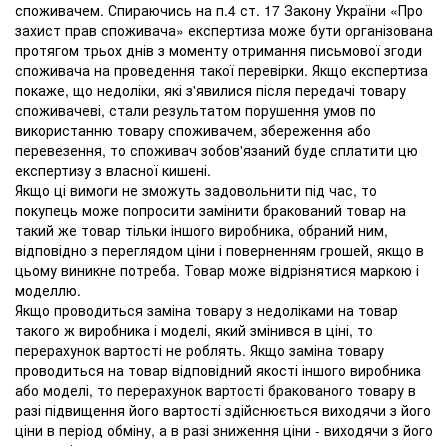
споживачем. Спираючись на п.4 ст. 17 Закону України «Про
захист прав споживача» експертиза може бути організована
протягом трьох днів з моменту отримання письмової згоди
споживача на проведення такої перевірки. Якщо експертиза
покаже, що недоліки, які з'явилися після передачі товару
споживачеві, стали результатом порушення умов по
використанню товару споживачем, збереження або
перевезення, то споживач зобов'язаний буде сплатити цю
експертизу з власної кишені.
Якщо ці вимоги не зможуть задовольнити під час, то
покупець може попросити замінити бракований товар на
такий же товар тільки іншого виробника, обраний ним,
відповідно з переглядом ціни і поверненням грошей, якщо в
цьому виникне потреба. Товар може відрізнятися маркою і
моделлю.
Якщо проводиться заміна товару з недоліками на товар
такого ж виробника і моделі, який змінився в ціні, то
перерахунок вартості не роблять. Якщо заміна товару
проводиться на товар відповідний якості іншого виробника
або моделі, то перерахунок вартості бракованого товару в
разі підвищення його вартості здійснюється виходячи з його
ціни в період обміну, а в разі зниження ціни - виходячи з його