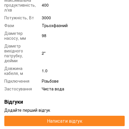
продуктивність,
400
л/хв
Потужність, Вт
3000
Фази
Трьохфазний
Діаметер
98
насосу, мм
Діаметр
вихідного
2"
патрубку,
дюйми
Довжина
1.0
кабеля, м
Підключення
Різьбове
Застосування
Чиста вода
Відгуки
Додайте перший відгук
Написати відгук