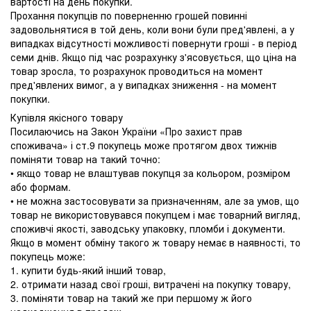
вартості на день покупки.
Прохання покупців по поверненню грошей повинні
задовольнятися в той день, коли вони були пред'явлені, а у
випадках відсутності можливості повернути гроші - в період
семи днів. Якщо під час розрахунку з'ясовується, що ціна на
товар зросла, то розрахунок проводиться на момент
пред'явлених вимог, а у випадках зниження - на момент
покупки.
Купівля якісного товару
Посилаючись на Закон України «Про захист прав
споживача» і ст.9 покупець може протягом двох тижнів
поміняти товар на такий точно:
• якщо товар не влаштував покупця за кольором, розміром
або формам.
• не можна застосовувати за призначенням, але за умов, що
товар не використовувався покупцем і має товарний вигляд,
споживчі якості, заводську упаковку, пломби і документи.
Якщо в момент обміну такого ж товару немає в наявності, то
покупець може:
1. купити будь-який інший товар,
2. отримати назад свої гроші, витрачені на покупку товару,
3. поміняти товар на такий же при першому ж його