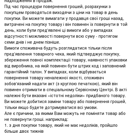
надходження в продаж.
Під час процедури повернення грошей, розрахунки з
покупцем проводяться виходячи з ціни на товар в день
покупки. Ви можете вимагати у продавця свої гроші назад,
витрачені на покупку товару і він повинен їх повернути в той
день, коли були пред'явлені ці вимоги або у випадках
відсутності можливості повернути всю суму - протягом
семи днів і не днем ​​пізніше.
Вимоги споживача будуть розглядатися тільки після
пред'явлення товарного чека, який підтверджує покупку,
збереження повної комплектації товару, наявності упаковки
від виробника, на якій повинен бути штрих код і заповнений
гарантійний талон. У випадках, коли відбувається
повернення товару неналежної якості, споживач
зобов'язаний надати акт (з круглою печаткою), який він
повинен отримати в спеціальному Сервісному Центрі. В акті
належні бути вказані «істотні недоліки» придбаного товару.
Ви можете добитися заміни товару або повернення грошей,
тільки якщо будете дотримуватися всі умови.
Але є причини, за якими Вам можуть не поміняти товар або
не повернути гроші. наприклад:
1. з дня покупки товару, який не має недоліків, пройшло
більше двох тижнів