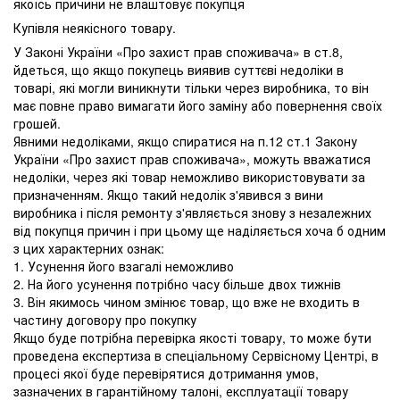
якоїсь причини не влаштовує покупця
Купівля неякісного товару.
У Законі України «Про захист прав споживача» в ст.8,
йдеться, що якщо покупець виявив суттєві недоліки в
товарі, які могли виникнути тільки через виробника, то він
має повне право вимагати його заміну або повернення своїх
грошей.
Явними недоліками, якщо спиратися на п.12 ст.1 Закону
України «Про захист прав споживача», можуть вважатися
недоліки, через які товар неможливо використовувати за
призначенням. Якщо такий недолік з'явився з вини
виробника і після ремонту з'являється знову з незалежних
від покупця причин і при цьому ще наділяється хоча б одним
з цих характерних ознак:
1. Усунення його взагалі неможливо
2. На його усунення потрібно часу більше двох тижнів
3. Він якимось чином змінює товар, що вже не входить в
частину договору про покупку
Якщо буде потрібна перевірка якості товару, то може бути
проведена експертиза в спеціальному Сервісному Центрі, в
процесі якої буде перевірятися дотримання умов,
зазначених в гарантійному талоні, експлуатації товару