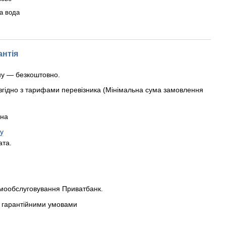
а вода
антія
ну — безкоштовно.
згідно з тарифами перевізника (Мінімальна сума замовлення
рна
у
ата.
амообслуговування Приватбанк.
 з гарантійними умовами