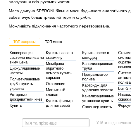
змазування всіх рухомих частин.
Маса двигуна SPERONI більше маси будь-якого аналогічного дв
забезпечує більш тривалий термін служби.
Можливість підключення частотного перетворювача.
ТОП запросы
ТОП меню
Консервация
Купить насос в
Купить насос в
Стоимо
системы полива на
скважину
колодец
систе
зиму цена
обратн
Мембрана
Канализационная
осмос
Циркуляционные
обратного
труба
насосы
осмоса купить
Систе
Программатор
харьков
автома
Полиэтиленовые
полива
полива
трубы купить
Отопление
Картридж для
украина
Биг бл
Магнитный
удаления железа
Роторные
клапан
Насос
Канализационные
дождеватели киев
скважи
Купить фильтр
установки купить
Купить
для питьевой
Форсун
Сплинкер купить
гидроаккумулятор
воды
ороше
Насосы
Киев купить
киеве
Купить шланг
Реле д
шланг для
гидроаккумуляторы
Насосы для
для полива в
воды с
полива
Увійти за допомогою
повышения
харькове
от сух
автоматика для насосов
Стоимость
давления в