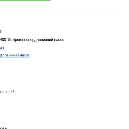
7
400-15 Speroni свердловинний насос
oni
дловинний насос
хфазний
бове