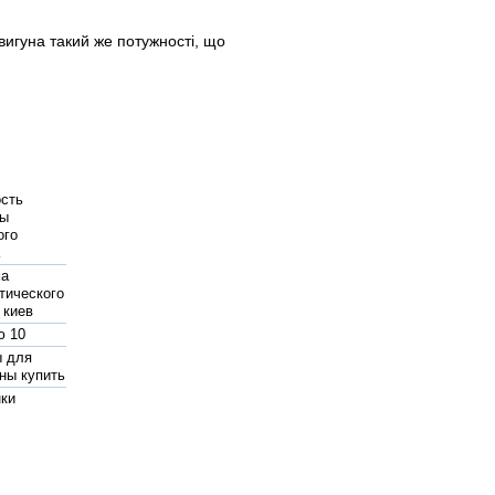
игуна такий же потужності, що
сть
мы
ого
а
ма
тического
 киев
ю 10
ы для
ны купить
ки
ния
авления
 защитой
ого хода