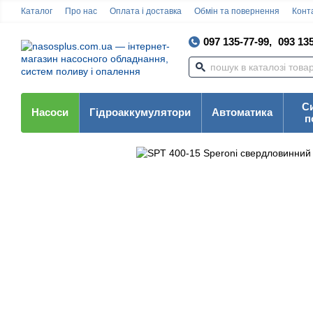
Каталог
Про нас
Оплата і доставка
Обмін та повернення
Конта
097 135-77-99,
093 135
С
Насоси
Гідроаккумулятори
Автоматика
п