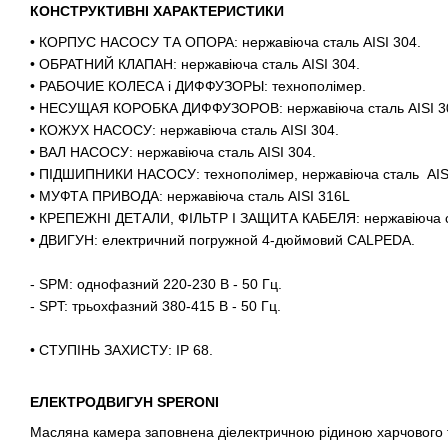
КОНСТРУКТИВНІ ХАРАКТЕРИСТИКИ
• КОРПУС НАСОСУ ТА ОПОРА: нержавіюча сталь AISI 304.
• ОБРАТНИЙ КЛАПАН: нержавіюча сталь AISI 304.
• РАБОЧИЕ КОЛЕСА і ДИФФУЗОРЫ: технополімер.
• НЕСУЩАЯ КОРОБКА ДИФФУЗОРОВ: нержавіюча сталь AISI 3
• КОЖУХ НАСОСУ: нержавіюча сталь AISI 304.
• ВАЛ НАСОСУ: нержавіюча сталь AISI 304.
• ПІДШИПНИКИ НАСОСУ: технополімер, нержавіюча сталь AIS
• МУФТА ПРИВОДА: нержавіюча сталь AISI 316L
• КРЕПЕЖНІ ДЕТАЛИ, ФІЛЬТР І ЗАЩИТА КАБЕЛЯ: нержавіюча ст
• ДВИГУН: електричний погружной 4-дюймовий CALPEDA.
- SPM: однофазний 220-230 В - 50 Гц.
- SPT: трьохфазний 380-415 В - 50 Гц.
• СТУПІНЬ ЗАХИСТУ: IP 68.
ЕЛЕКТРОДВИГУН SPERONI
Масляна камера заповнена діелектричною рідиною харчового