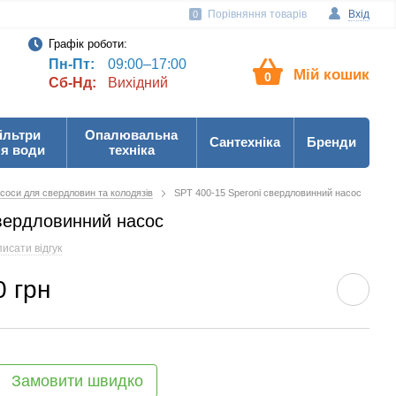
Порівняння товарів
Вхід
0
Графік роботи:
Пн-Пт:
09:00–17:00
Мій кошик
0
Сб-Нд:
Вихідний
ільтри
Опалювальна
Сантехніка
Бренди
я води
техніка
соси для свердловин та колодязів
SPT 400-15 Speroni свердловинний насос
свердловинний насос
исати відгук
0 грн
Замовити швидко