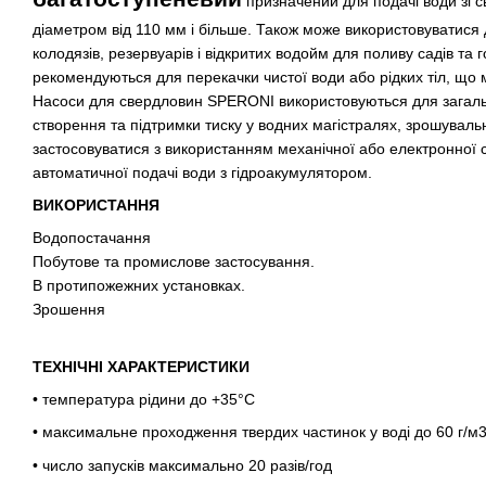
призначений для подачі води зі с
діаметром від 110 мм і більше. Також може використовуватися 
колодязів, резервуарів і відкритих водойм для поливу садів та го
рекомендуються для перекачки чистої води або рідких тіл, що мі
Насоси для свердловин SPERONI використовуються для загаль
створення та підтримки тиску у водних магістралях, зрошуваль
застосовуватися з використанням механічної або електронної 
автоматичної подачі води з гідроакумулятором.
ВИКОРИСТАННЯ
Водопостачання
Побутове та промислове застосування.
В протипожежних установках.
Зрошення
ТЕХНІЧНІ ХАРАКТЕРИСТИКИ
• температура рідини до +35°C
• максимальне проходження твердих частинок у воді до 60 г/м
• число запусків максимально 20 разів/год