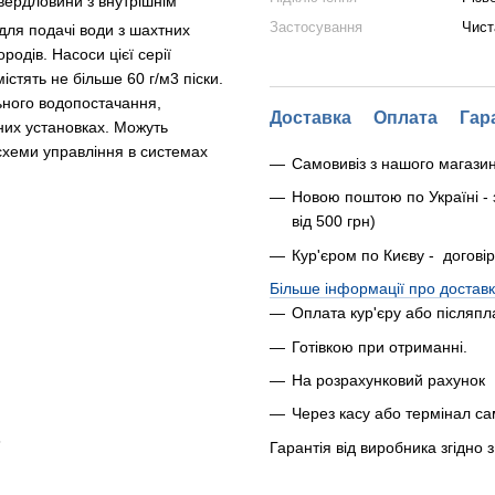
вердловини з внутрішнім
Застосування
Чист
для подачі води з шахтних
родів. Насоси цієї серії
стять не більше 60 г/м3 піски.
ного водопостачання,
Доставка
Оплата
Гар
них установках. Можуть
схеми управління в системах
Самовивіз з нашого магази
Новою поштою по Україні - 
від 500 грн)
Кур'єром по Києву - догові
Більше інформації про доставк
Оплата кур'єру або післяпл
Готівкою при отриманні.
На розрахунковий рахунок
Через касу або термінал с
3
Гарантія від виробника згідно