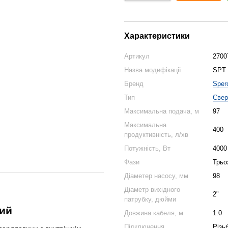
Характеристики
Артикул
2700
Назва модифікації
SPT 
Бренд
Sper
Тип
Свер
Максимальна подача, м
97
Максимальна
400
продуктивність, л/хв
Потужність, Вт
4000
Фази
Трьо
Діаметер насосу, мм
98
Діаметр вихідного
2"
патрубку, дюйми
ний
Довжина кабеля, м
1.0
Підключення
Різь