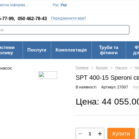
ктна інформація
Блог
Угода користувача
Рус
Укр
-77-99,
050 462-78-43
Передзвонити вам?
истеми
Труби та
Ф
Послуги
Комплектація
оливу
фітинги
дл
Головна
Каталог
Насоси
На
SPT 400-15 Speroni 
В наявності
Артикул: 27007
Нап
Цена: 44 055.0
Купити