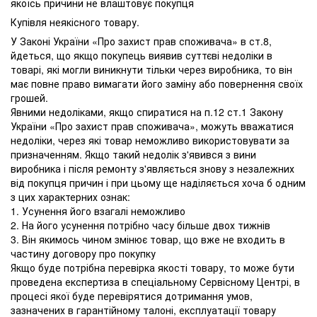
якоїсь причини не влаштовує покупця
Купівля неякісного товару.
У Законі України «Про захист прав споживача» в ст.8,
йдеться, що якщо покупець виявив суттєві недоліки в
товарі, які могли виникнути тільки через виробника, то він
має повне право вимагати його заміну або повернення своїх
грошей.
Явними недоліками, якщо спиратися на п.12 ст.1 Закону
України «Про захист прав споживача», можуть вважатися
недоліки, через які товар неможливо використовувати за
призначенням. Якщо такий недолік з'явився з вини
виробника і після ремонту з'являється знову з незалежних
від покупця причин і при цьому ще наділяється хоча б одним
з цих характерних ознак:
1. Усунення його взагалі неможливо
2. На його усунення потрібно часу більше двох тижнів
3. Він якимось чином змінює товар, що вже не входить в
частину договору про покупку
Якщо буде потрібна перевірка якості товару, то може бути
проведена експертиза в спеціальному Сервісному Центрі, в
процесі якої буде перевірятися дотримання умов,
зазначених в гарантійному талоні, експлуатації товару