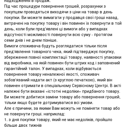
надходження в продаж.
Під час процедури повернення грошей, розрахунки з
покупцем проводяться виходячи з ціни на товар в день
покупки. Ви можете вимагати у продавця свої гроші назад,
витрачені на покупку товару і він повинен їх повернути в той
день, коли були пред'явлені ці вимоги або у випадках
відсутності можливості повернути всю суму - протягом
семи днів і не днем ​​пізніше.
Вимоги споживача будуть розглядатися тільки після
пред'явлення товарного чека, який підтверджує покупку,
збереження повної комплектації товару, наявності упаковки
від виробника, на якій повинен бути штрих код і заповнений
гарантійний талон. У випадках, коли відбувається
повернення товару неналежної якості, споживач
зобов'язаний надати акт (з круглою печаткою), який він
повинен отримати в спеціальному Сервісному Центрі. В акті
належні бути вказані «істотні недоліки» придбаного товару.
Ви можете добитися заміни товару або повернення грошей,
тільки якщо будете дотримуватися всі умови.
Але є причини, за якими Вам можуть не поміняти товар або
не повернути гроші. наприклад:
1. з дня покупки товару, який не має недоліків, пройшло
більше двох тижнів