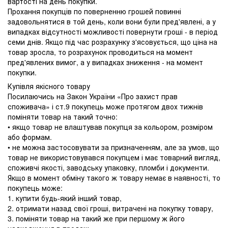
вартості на день покупки.
Прохання покупців по поверненню грошей повинні
задовольнятися в той день, коли вони були пред'явлені, а у
випадках відсутності можливості повернути гроші - в період
семи днів. Якщо під час розрахунку з'ясовується, що ціна на
товар зросла, то розрахунок проводиться на момент
пред'явлених вимог, а у випадках зниження - на момент
покупки.
Купівля якісного товару
Посилаючись на Закон України «Про захист прав
споживача» і ст.9 покупець може протягом двох тижнів
поміняти товар на такий точно:
• якщо товар не влаштував покупця за кольором, розміром
або формам.
• не можна застосовувати за призначенням, але за умов, що
товар не використовувався покупцем і має товарний вигляд,
споживчі якості, заводську упаковку, пломби і документи.
Якщо в момент обміну такого ж товару немає в наявності, то
покупець може:
1. купити будь-який інший товар,
2. отримати назад свої гроші, витрачені на покупку товару,
3. поміняти товар на такий же при першому ж його