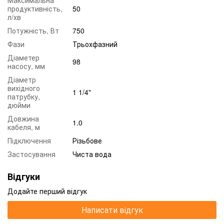
продуктивність,
50
л/хв
Потужність, Вт
750
Фази
Трьохфазний
Діаметер
98
насосу, мм
Діаметр
вихідного
1 1/4"
патрубку,
дюйми
Довжина
1.0
кабеля, м
Підключення
Різьбове
Застосування
Чиста вода
Відгуки
Додайте перший відгук
Написати відгук