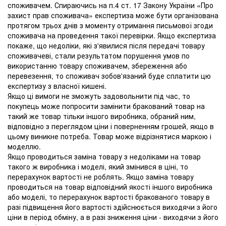
споживачем. Спираючись на п.4 ст. 17 Закону України «Про
захист прав споживача» експертиза може бути організована
протягом трьох днів з моменту отримання письмової згоди
споживача на проведення такої перевірки. Якщо експертиза
покаже, що недоліки, які з'явилися після передачі товару
споживачеві, стали результатом порушення умов по
використанню товару споживачем, збереження або
перевезення, то споживач зобов'язаний буде сплатити цю
експертизу з власної кишені.
Якщо ці вимоги не зможуть задовольнити під час, то
покупець може попросити замінити бракований товар на
такий же товар тільки іншого виробника, обраний ним,
відповідно з переглядом ціни і поверненням грошей, якщо в
цьому виникне потреба. Товар може відрізнятися маркою і
моделлю.
Якщо проводиться заміна товару з недоліками на товар
такого ж виробника і моделі, який змінився в ціні, то
перерахунок вартості не роблять. Якщо заміна товару
проводиться на товар відповідний якості іншого виробника
або моделі, то перерахунок вартості бракованого товару в
разі підвищення його вартості здійснюється виходячи з його
ціни в період обміну, а в разі зниження ціни - виходячи з його