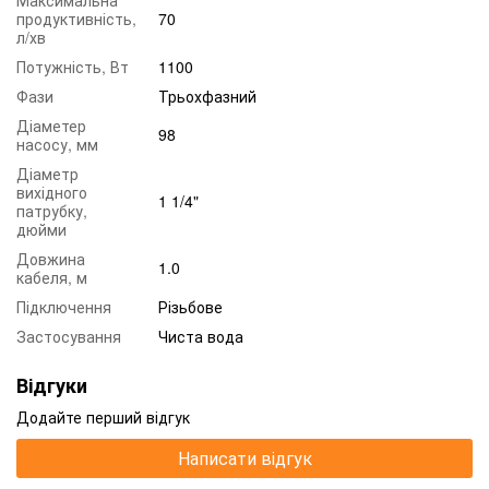
продуктивність,
70
л/хв
Потужність, Вт
1100
Фази
Трьохфазний
Діаметер
98
насосу, мм
Діаметр
вихідного
1 1/4"
патрубку,
дюйми
Довжина
1.0
кабеля, м
Підключення
Різьбове
Застосування
Чиста вода
Відгуки
Додайте перший відгук
Написати відгук