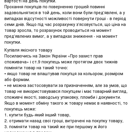
вартості на день покупки.
Прохання покупців по поверненню грошей повинні
задовольнятися в той день, коли вони були пред'явлені, а у
випадках відсутності можливості повернути гроші - в період
семи днів. Якщо під час розрахунку з'ясовується, що ціна на
товар зросла, то розрахунок проводиться на момент
пред'явлених вимог, а у випадках зниження - на момент
покупки.
Купівля якісного товару
Посилаючись на Закон України «Про захист прав
споживача» і ст.9 покупець може протягом двох тижнів
поміняти товар на такий точно:
• якщо товар не влаштував покупця за кольором, розміром
або формам.
• не можна застосовувати за призначенням, але за умов, що
товар не використовувався покупцем і має товарний вигляд,
споживчі якості, заводську упаковку, пломби і документи.
Якщо в момент обміну такого ж товару немає в наявності, то
покупець може:
1. купити будь-який інший товар,
2. отримати назад свої гроші, витрачені на покупку товару,
3. поміняти товар на такий же при першому ж його