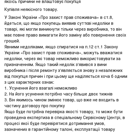
якоїсь причини не влаштовує покупця
Купівля неякісного товару.
У Законі України «Про захист прав споживача» в ст.8,
йдеться, що якщо покупець виявив суттєві недоліки в
товарі, які могли виникнути тільки через виробника, то він
має повне право вимагати його заміну або повернення своїх
грошей.
Явними недоліками, якщо спиратися на п.12 ст.1 Закону
України «Про захист прав споживача», можуть вважатися
недоліки, через які товар неможливо використовувати за
призначенням. Якщо такий недолік з'явився з вини
виробника і після ремонту з'являється знову з незалежних
від покупця причин і при цьому ще наділяється хоча б одним
з цих характерних ознак:
1. Усунення його взагалі неможливо
2. На його усунення потрібно часу більше двох тижнів
3. Він якимось чином змінює товар, що вже не входить в
частину договору про покупку
Якщо буде потрібна перевірка якості товару, то може бути
проведена експертиза в спеціальному Сервісному Центрі, в
процесі якої буде перевірятися дотримання умов,
зазначених в гарантійному талоні, експлуатації товару