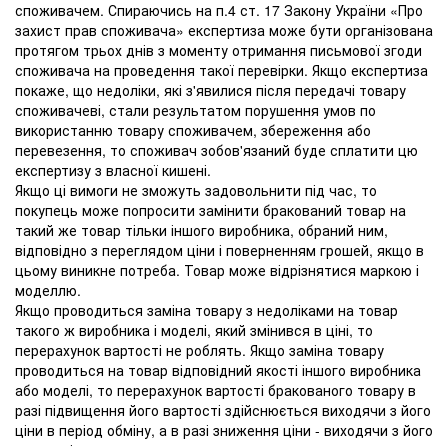
споживачем. Спираючись на п.4 ст. 17 Закону України «Про
захист прав споживача» експертиза може бути організована
протягом трьох днів з моменту отримання письмової згоди
споживача на проведення такої перевірки. Якщо експертиза
покаже, що недоліки, які з'явилися після передачі товару
споживачеві, стали результатом порушення умов по
використанню товару споживачем, збереження або
перевезення, то споживач зобов'язаний буде сплатити цю
експертизу з власної кишені.
Якщо ці вимоги не зможуть задовольнити під час, то
покупець може попросити замінити бракований товар на
такий же товар тільки іншого виробника, обраний ним,
відповідно з переглядом ціни і поверненням грошей, якщо в
цьому виникне потреба. Товар може відрізнятися маркою і
моделлю.
Якщо проводиться заміна товару з недоліками на товар
такого ж виробника і моделі, який змінився в ціні, то
перерахунок вартості не роблять. Якщо заміна товару
проводиться на товар відповідний якості іншого виробника
або моделі, то перерахунок вартості бракованого товару в
разі підвищення його вартості здійснюється виходячи з його
ціни в період обміну, а в разі зниження ціни - виходячи з його