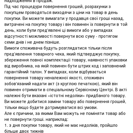
надходження в продаж.
Під час процедури повернення грошей, розрахунки з
покупцем проводяться виходячи з ціни на товар в день
покупки. Ви можете вимагати у продавця свої гроші назад,
витрачені на покупку товару і він повинен їх повернути в той
день, коли були пред'явлені ці вимоги або у випадках
відсутності можливості повернути всю суму - протягом
семи днів і не днем ​​пізніше.
Вимоги споживача будуть розглядатися тільки після
пред'явлення товарного чека, який підтверджує покупку,
збереження повної комплектації товару, наявності упаковки
від виробника, на якій повинен бути штрих код і заповнений
гарантійний талон. У випадках, коли відбувається
повернення товару неналежної якості, споживач
зобов'язаний надати акт (з круглою печаткою), який він
повинен отримати в спеціальному Сервісному Центрі. В акті
належні бути вказані «істотні недоліки» придбаного товару.
Ви можете добитися заміни товару або повернення грошей,
тільки якщо будете дотримуватися всі умови.
Але є причини, за якими Вам можуть не поміняти товар або
не повернути гроші. наприклад:
1. з дня покупки товару, який не має недоліків, пройшло
більше двох тижнів