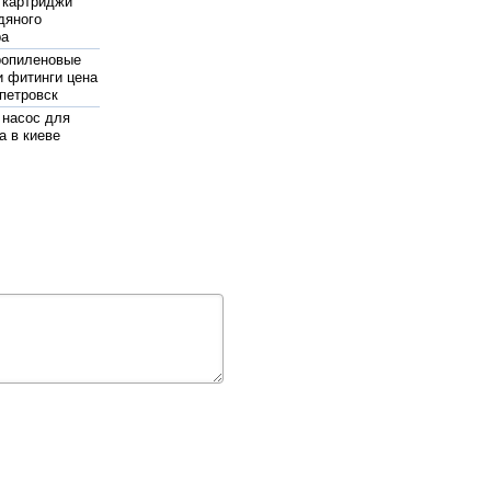
 картриджи
дяного
ра
ропиленовые
и фитинги цена
петровск
 насос для
а в киеве
шленный насос
оосмотический
 цена
топливный
винница
жаротушения
pedrollo