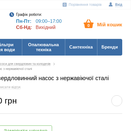
Порівняння товарів
Вхід
0
Графік роботи:
Пн-Пт:
09:00–17:00
Мій кошик
0
Сб-Нд:
Вихідний
ільтри
Опалювальна
Сантехніка
Бренди
я води
техніка
соси для свердловин та колодязів
с з нержавіючої сталі
вердловинний насос з нержавіючої сталі
исати відгук
0 грн