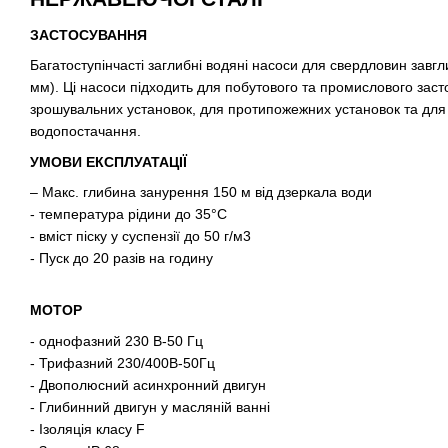
ЗАСТОСУВАННЯ
Багатоступінчасті заглибні водяні насоси для свердловин завгл
мм). Ці насоси підходить для побутового та промислового зас
зрошувальних установок, для протипожежних установок та для 
водопостачання.
УМОВИ ЕКСПЛУАТАЦІЇ
– Макс. глибина занурення 150 м від дзеркала води
- температура рідини до 35°C
- вміст піску у суспензії до 50 г/м3
- Пуск до 20 разів на годину
МОТОР
- однофазний 230 В-50 Гц
- Трифазний 230/400В-50Гц
- Двополюсний асинхронний двигун
- Глибинний двигун у масляній ванні
- Ізоляція класу F