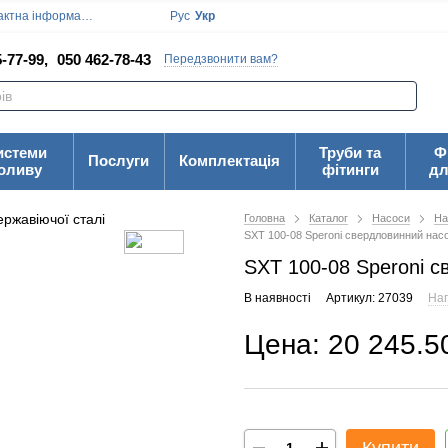
ктна інформація
Блог
Угода користувача
Рус
Укр
-77-99,
050 462-78-43
Передзвонити вам?
истеми
Труби та
Ф
Послуги
Комплектація
оливу
фітинги
дл
Головна
Каталог
Насоси
На
SXT 100-08 Speroni свердловинний насо
SXT 100-08 Speroni с
В наявності
Артикул: 27039
Нап
Цена: 20 245.5