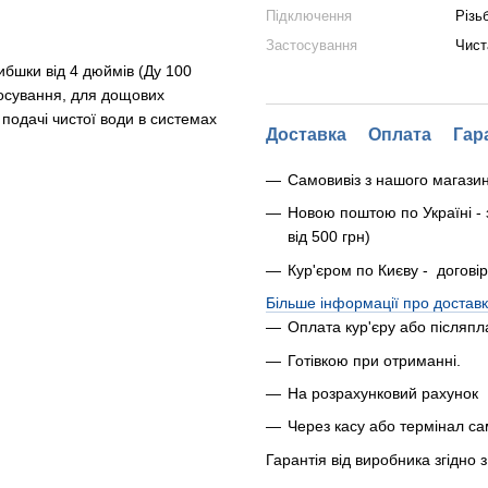
Підключення
Різь
Застосування
Чист
ибшки від 4 дюймів (Ду 100
тосування, для дощових
подачі чистої води в системах
Доставка
Оплата
Гар
Самовивіз з нашого магази
Новою поштою по Україні - 
від 500 грн)
Кур'єром по Києву - догові
Більше інформації про доставк
Оплата кур'єру або післяпл
Готівкою при отриманні.
На розрахунковий рахунок
Через касу або термінал с
Гарантія від виробника згідно