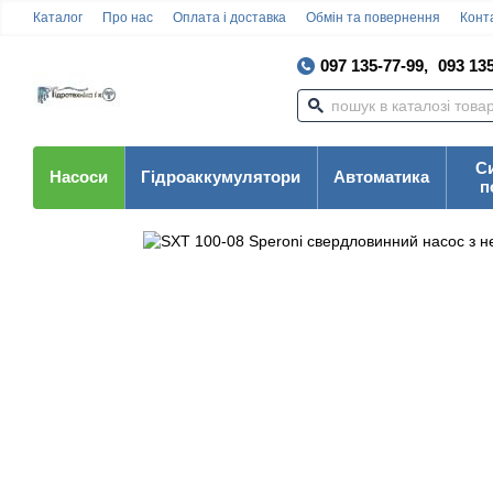
Каталог
Про нас
Оплата і доставка
Обмін та повернення
Конта
097 135-77-99,
093 135
С
Насоси
Гідроаккумулятори
Автоматика
п