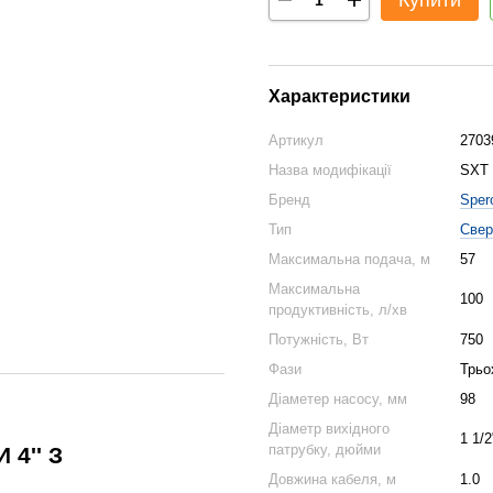
Купити
Характеристики
Артикул
2703
Назва модифікації
SXT 
Бренд
Sper
Тип
Свер
Максимальна подача, м
57
Максимальна
100
продуктивність, л/хв
Потужність, Вт
750
Фази
Трьо
Діаметер насосу, мм
98
Діаметр вихідного
1 1/2
патрубку, дюйми
4'' З
Довжина кабеля, м
1.0