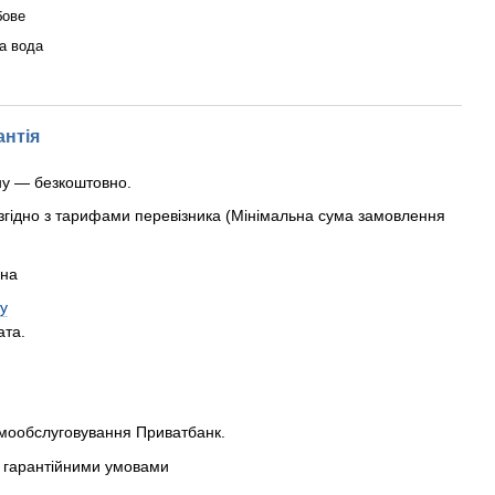
бове
а вода
антія
ну — безкоштовно.
згідно з тарифами перевізника (Мінімальна сума замовлення
рна
у
ата.
амообслуговування Приватбанк.
 з гарантійними умовами