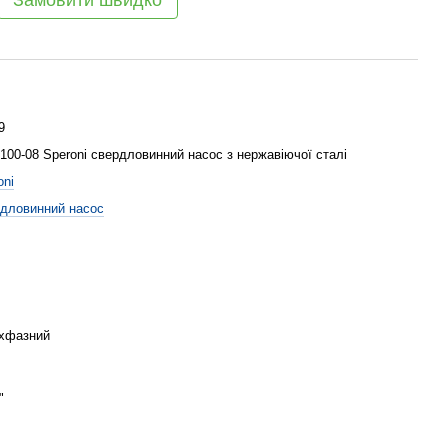
Замовити швидко
9
100-08 Speroni свердловинний насос з нержавіючої сталі
oni
дловинний насос
хфазний
"