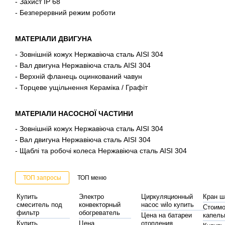
- Захист IP 68
- Безперервний режим роботи
МАТЕРІАЛИ ДВИГУНА
- Зовнішній кожух Нержавіюча сталь AISI 304
- Вал двигуна Нержавіюча сталь AISI 304
- Верхній фланець оцинкований чавун
- Торцеве ущільнення Кераміка / Графіт
МАТЕРІАЛИ НАСОСНОЇ ЧАСТИНИ
- Зовнішній кожух Нержавіюча сталь AISI 304
- Вал двигуна Нержавіюча сталь AISI 304
- Щаблі та робочі колеса Нержавіюча сталь AISI 304
ТОП запросы
ТОП меню
Купить
Электро
Циркуляционный
Кран ш
смеситель под
конвекторный
насос wilo купить
Стоимо
фильтр
обогреватель
Цена на батареи
капель
Купить
Цена
отопления