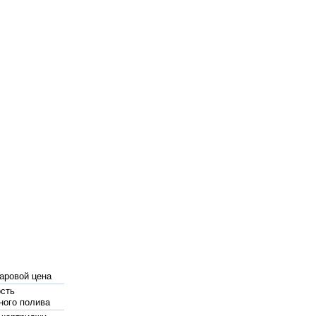
аровой цена
сть
ного полива