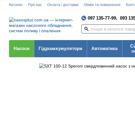
Каталог
Про нас
Оплата і доставка
Обмін та повернення
Конта
097 135-77-99,
093 135
С
Насоси
Гідроаккумулятори
Автоматика
п