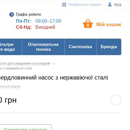
Порівняння товарів
Вхід
0
Графік роботи:
Пн-Пт:
09:00–17:00
Мій кошик
0
Сб-Нд:
Вихідний
ільтри
Опалювальна
Сантехніка
Бренди
я води
техніка
соси для свердловин та колодязів
с з нержавіючої сталі
вердловинний насос з нержавіючої сталі
исати відгук
0 грн