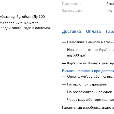
Підключення
Різь
Застосування
Чист
ибшки від 4 дюймів (Ду 100
тосування, для дощових
подачі чистої води в системах
Доставка
Оплата
Гар
Самовивіз з нашого магази
Новою поштою по Україні - 
від 500 грн)
Кур'єром по Києву - догові
Більше інформації про доставк
Оплата кур'єру або післяпл
Готівкою при отриманні.
На розрахунковий рахунок
Через касу або термінал с
Гарантія від виробника згідно