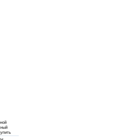
ной
жный
купить
мы