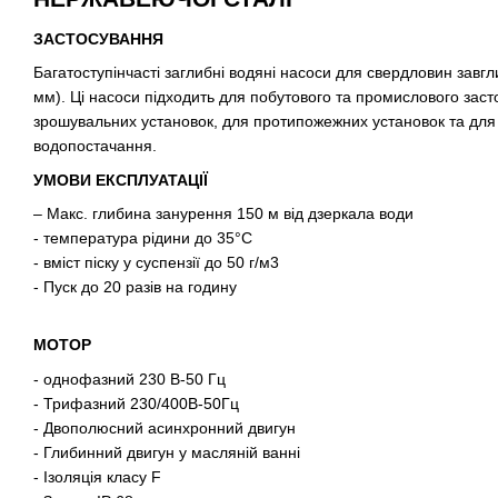
ЗАСТОСУВАННЯ
Багатоступінчасті заглибні водяні насоси для свердловин завгл
мм). Ці насоси підходить для побутового та промислового зас
зрошувальних установок, для протипожежних установок та для 
водопостачання.
УМОВИ ЕКСПЛУАТАЦІЇ
– Макс. глибина занурення 150 м від дзеркала води
- температура рідини до 35°C
- вміст піску у суспензії до 50 г/м3
- Пуск до 20 разів на годину
МОТОР
- однофазний 230 В-50 Гц
- Трифазний 230/400В-50Гц
- Двополюсний асинхронний двигун
- Глибинний двигун у масляній ванні
- Ізоляція класу F