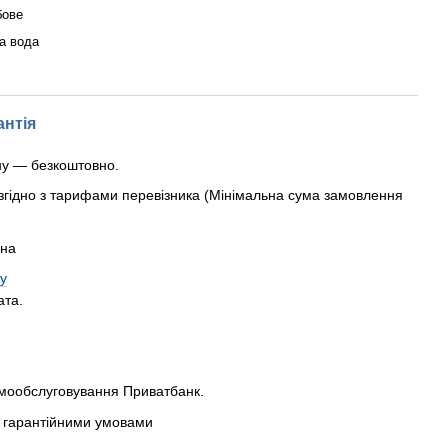
бове
а вода
антія
ну — безкоштовно.
згідно з тарифами перевізника (Мінімальна сума замовлення
рна
у
ата.
амообслуговування Приватбанк.
 з гарантійними умовами