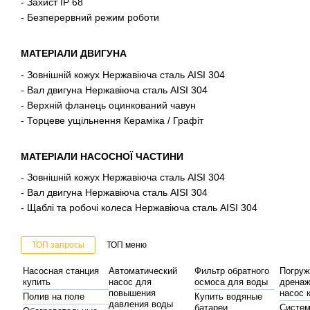
- Захист IP 68
- Безперервний режим роботи
МАТЕРІАЛИ ДВИГУНА
- Зовнішній кожух Нержавіюча сталь AISI 304
- Вал двигуна Нержавіюча сталь AISI 304
- Верхній фланець оцинкований чавун
- Торцеве ущільнення Кераміка / Графіт
МАТЕРІАЛИ НАСОСНОЇ ЧАСТИНИ
- Зовнішній кожух Нержавіюча сталь AISI 304
- Вал двигуна Нержавіюча сталь AISI 304
- Щаблі та робочі колеса Нержавіюча сталь AISI 304
ТОП запросы
ТОП меню
Насосная станция
Автоматический
Фильтр обратного
Погруж
купить
насос для
осмоса для воды
дрена
повышения
насос 
Полив на поле
Купить водяные
давления воды
батареи
Систе