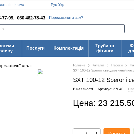
ктна інформація
Блог
Угода користувача
Рус
Укр
-77-99,
050 462-78-43
Передзвонити вам?
истеми
Труби та
Ф
Послуги
Комплектація
оливу
фітинги
дл
Головна
Каталог
Насоси
На
SXT 100-12 Speroni свердловинний насо
SXT 100-12 Speroni с
В наявності
Артикул: 27040
Нап
Цена: 23 215.5