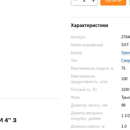
Купити
Характеристики
Артикул
2704
Назва модифікації
SXT 
Бренд
Sper
Тип
Свер
Максимальна подача, м
75
Максимальна
100
продуктивність, л/хв
Потужність, Вт
1100
Фази
Трьо
Діаметер насосу, мм
98
Діаметр вихідного
1 1/2
патрубку, дюйми
4'' З
Довжина кабеля, м
1.0