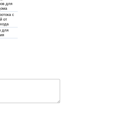
ов для
дома
ротока с
й от
 хода
ы для
ия
о
ирующая
ра для
ния
ы
яционные
вило для
ния
ьный
edrollo
жаротушения
pedrollo