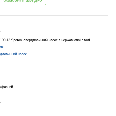
Замовити швидко
0
100-12 Speroni свердловинний насос з нержавіючої сталі
oni
дловинний насос
хфазний
"