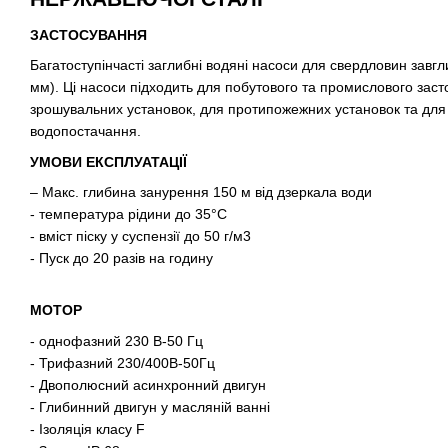
ЗАСТОСУВАННЯ
Багатоступінчасті заглибні водяні насоси для свердловин завгл
мм). Ці насоси підходить для побутового та промислового зас
зрошувальних установок, для протипожежних установок та для 
водопостачання.
УМОВИ ЕКСПЛУАТАЦІЇ
– Макс. глибина занурення 150 м від дзеркала води
- температура рідини до 35°C
- вміст піску у суспензії до 50 г/м3
- Пуск до 20 разів на годину
МОТОР
- однофазний 230 В-50 Гц
- Трифазний 230/400В-50Гц
- Двополюсний асинхронний двигун
- Глибинний двигун у масляній ванні
- Ізоляція класу F