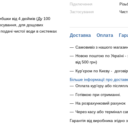
Підключення
Різь
Застосування
Чист
ибшки від 4 дюймів (Ду 100
тосування, для дощових
подачі чистої води в системах
Доставка
Оплата
Гар
Самовивіз з нашого магази
Новою поштою по Україні - 
від 500 грн)
Кур'єром по Києву - догові
Більше інформації про доставк
Оплата кур'єру або післяпл
Готівкою при отриманні.
На розрахунковий рахунок
Через касу або термінал с
Гарантія від виробника згідно