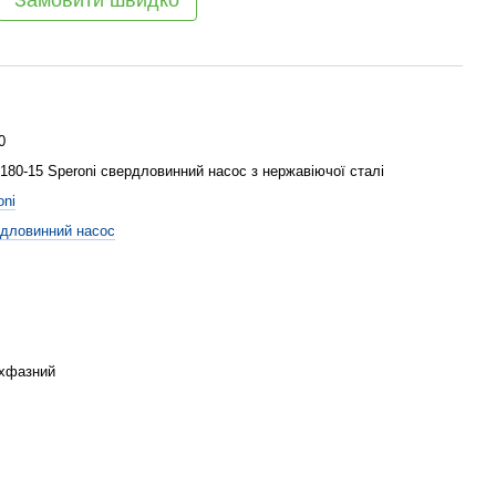
Замовити швидко
0
180-15 Speroni свердловинний насос з нержавіючої сталі
oni
дловинний насос
хфазний