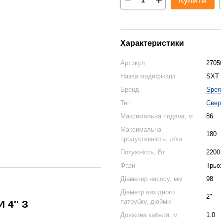
Купити
Характеристики
Артикул
2705
Назва модифікації
SXT 
Бренд
Sper
Тип
Свер
Максимальна подача, м
86
Максимальна
180
продуктивність, л/хв
Потужність, Вт
2200
Фази
Трьо
Діаметер насосу, мм
98
Діаметр вихідного
2"
патрубку, дюйми
4'' З
Довжина кабеля, м
1.0