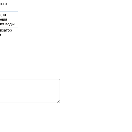
ного
для
ения
ия воды
изатор
и
авления
 защитой
ого хода
ения
ия воды
 в украине
иститель
ды
и для
ов
жаротушения
pedrollo