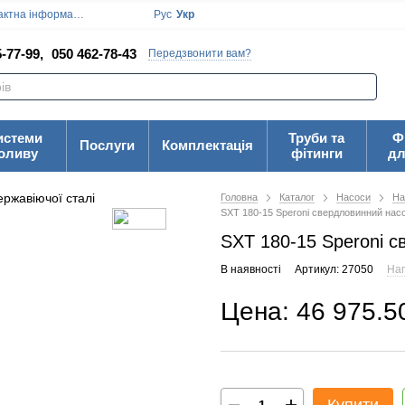
ктна інформація
Блог
Угода користувача
Рус
Укр
-77-99,
050 462-78-43
Передзвонити вам?
истеми
Труби та
Ф
Послуги
Комплектація
оливу
фітинги
дл
Головна
Каталог
Насоси
На
SXT 180-15 Speroni свердловинний насо
SXT 180-15 Speroni с
В наявності
Артикул: 27050
Нап
Цена: 46 975.5