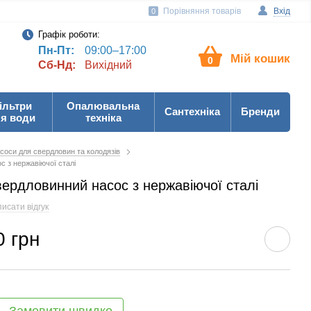
Порівняння товарів
Вхід
0
Графік роботи:
Пн-Пт:
09:00–17:00
Мій кошик
0
Сб-Нд:
Вихідний
ільтри
Опалювальна
Сантехніка
Бренди
я води
техніка
соси для свердловин та колодязів
с з нержавіючої сталі
вердловинний насос з нержавіючої сталі
исати відгук
0 грн