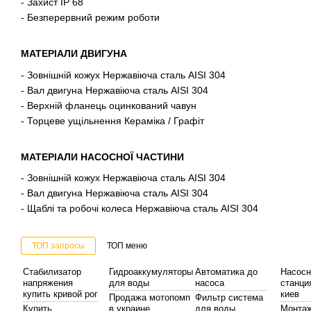
- Захист IP 68
- Безперервний режим роботи
МАТЕРІАЛИ ДВИГУНА
- Зовнішній кожух Нержавіюча сталь AISI 304
- Вал двигуна Нержавіюча сталь AISI 304
- Верхній фланець оцинкований чавун
- Торцеве ущільнення Кераміка / Графіт
МАТЕРІАЛИ НАСОСНОЇ ЧАСТИНИ
- Зовнішній кожух Нержавіюча сталь AISI 304
- Вал двигуна Нержавіюча сталь AISI 304
- Щаблі та робочі колеса Нержавіюча сталь AISI 304
ТОП запросы
ТОП меню
Стабилизатор
Гидроаккумуляторы
Автоматика до
Насосн
напряжения
для воды
насоса
станци
купить кривой рог
киев
Продажа мотопомп
Фильтр система
Купить
в украине
для воды
Монта