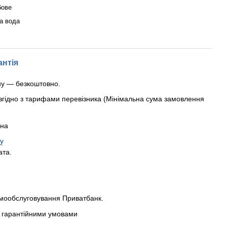
бове
а вода
антія
ну — безкоштовно.
згідно з тарифами перевізника (Мінімальна сума замовлення
рна
у
ата.
амообслуговування Приватбанк.
 з гарантійними умовами