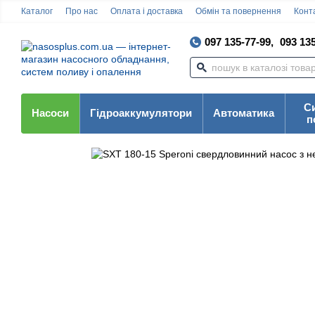
Каталог
Про нас
Оплата і доставка
Обмін та повернення
Конта
097 135-77-99,
093 135
С
Насоси
Гідроаккумулятори
Автоматика
п