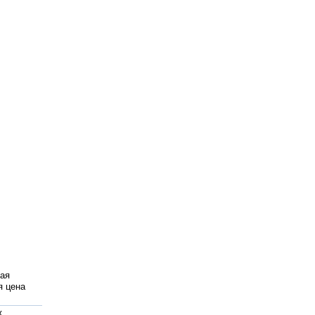
ая
я цена
ж