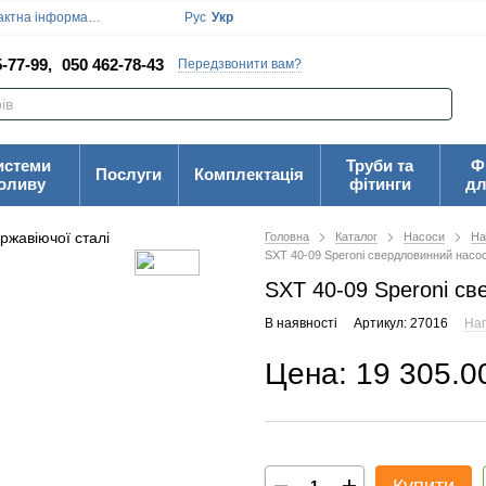
ктна інформація
Блог
Угода користувача
Рус
Укр
-77-99,
050 462-78-43
Передзвонити вам?
истеми
Труби та
Ф
Послуги
Комплектація
оливу
фітинги
дл
Головна
Каталог
Насоси
На
SXT 40-09 Speroni свердловинний насос
SXT 40-09 Speroni св
В наявності
Артикул: 27016
Нап
Цена: 19 305.0