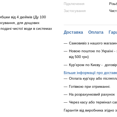
Підключення
Різь
Застосування
Чист
ибшки від 4 дюймів (Ду 100
тосування, для дощових
подачі чистої води в системах
Доставка
Оплата
Гар
Самовивіз з нашого магази
Новою поштою по Україні - 
від 500 грн)
Кур'єром по Києву - догові
Більше інформації про доставк
Оплата кур'єру або післяпл
Готівкою при отриманні.
На розрахунковий рахунок
Через касу або термінал с
Гарантія від виробника згідно