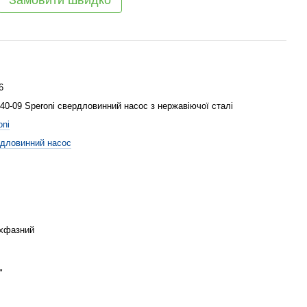
Замовити швидко
6
40-09 Speroni свердловинний насос з нержавіючої сталі
oni
дловинний насос
хфазний
"