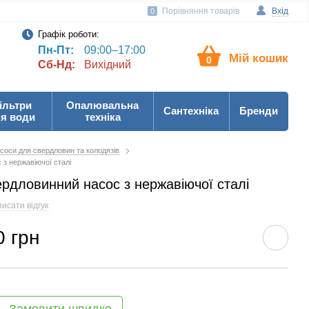
Порівняння товарів
Вхід
0
Графік роботи:
Пн-Пт:
09:00–17:00
Мій кошик
0
Сб-Нд:
Вихідний
ільтри
Опалювальна
Сантехніка
Бренди
я води
техніка
соси для свердловин та колодязів
 з нержавіючої сталі
ердловинний насос з нержавіючої сталі
исати відгук
0 грн