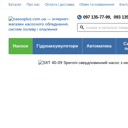
Каталог
Про нас
Оплата і доставка
Обмін та повернення
Конта
097 135-77-99,
093 135
С
Насоси
Гідроаккумулятори
Автоматика
п