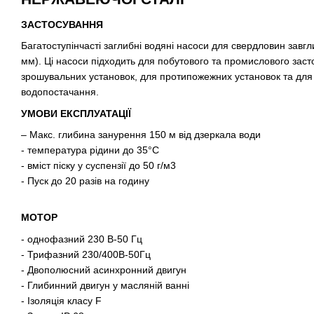
ЗАСТОСУВАННЯ
Багатоступінчасті заглибні водяні насоси для свердловин завгл
мм). Ці насоси підходить для побутового та промислового зас
зрошувальних установок, для протипожежних установок та для 
водопостачання.
УМОВИ ЕКСПЛУАТАЦІЇ
– Макс. глибина занурення 150 м від дзеркала води
- температура рідини до 35°C
- вміст піску у суспензії до 50 г/м3
- Пуск до 20 разів на годину
МОТОР
- однофазний 230 В-50 Гц
- Трифазний 230/400В-50Гц
- Двополюсний асинхронний двигун
- Глибинний двигун у масляній ванні
- Ізоляція класу F