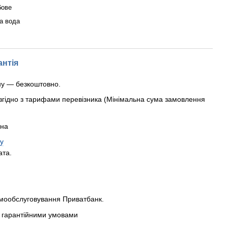
бове
а вода
антія
ну — безкоштовно.
згідно з тарифами перевізника (Мінімальна сума замовлення
рна
у
ата.
амообслуговування Приватбанк.
 з гарантійними умовами