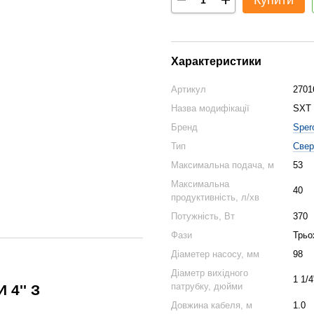
Купити
Характеристики
Артикул
2701
Назва модифікації
SXT 
Бренд
Sper
Тип
Свер
Максимальна подача, м
53
Максимальна
40
продуктивність, л/хв
Потужність, Вт
370
Фази
Трьо
Діаметер насосу, мм
98
Діаметр вихідного
1 1/4
патрубку, дюйми
4'' З
Довжина кабеля, м
1.0