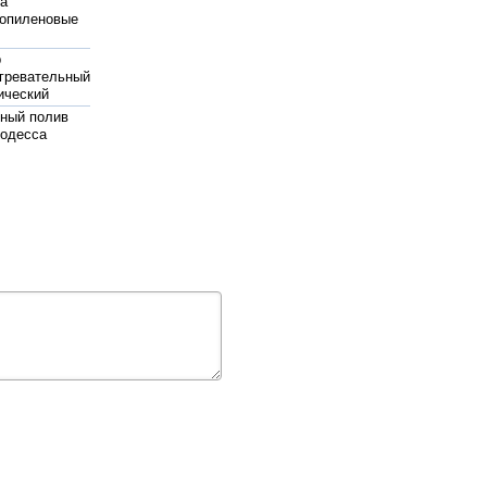
на
опиленовые
р
гревательный
ический
ный полив
 одесса
мпа цена
а
а автополива
иковые
цы
петровск
жаротушения
pedrollo