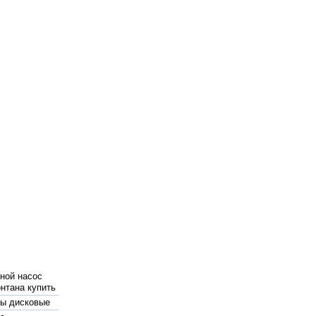
ной насос
нтана купить
ы дисковые