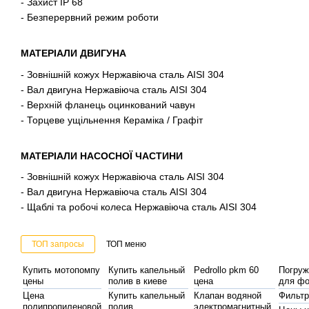
- Захист IP 68
- Безперервний режим роботи
МАТЕРІАЛИ ДВИГУНА
- Зовнішній кожух Нержавіюча сталь AISI 304
- Вал двигуна Нержавіюча сталь AISI 304
- Верхній фланець оцинкований чавун
- Торцеве ущільнення Кераміка / Графіт
МАТЕРІАЛИ НАСОСНОЇ ЧАСТИНИ
- Зовнішній кожух Нержавіюча сталь AISI 304
- Вал двигуна Нержавіюча сталь AISI 304
- Щаблі та робочі колеса Нержавіюча сталь AISI 304
ТОП запросы
ТОП меню
Купить мотопомпу
Купить капельный
Pedrollo pkm 60
Погруж
цены
полив в киеве
цена
для фо
Цена
Купить капельный
Клапан водяной
Фильтр
полипропиленовой
полив
электромагнитный