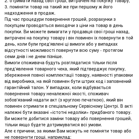
2. отримати назад свої гроші, витрачені на покупку товару,
3. поміняти товар на такий же при першому ж його
надходження в продаж.
Під час процедури повернення грошей, розрахунки з
покупцем проводяться виходячи з ціни на товар в день
покупки. Ви можете вимагати у продавця свої гроші назад,
витрачені на покупку товару і він повинен їх повернути в той
день, коли були пред'явлені ці вимоги або у випадках
відсутності можливості повернути всю суму - протягом
семи днів і не днем ​​пізніше.
Вимоги споживача будуть розглядатися тільки після
пред'явлення товарного чека, який підтверджує покупку,
збереження повної комплектації товару, наявності упаковки
від виробника, на якій повинен бути штрих код і заповнений
гарантійний талон. У випадках, коли відбувається
повернення товару неналежної якості, споживач
зобов'язаний надати акт (з круглою печаткою), який він
повинен отримати в спеціальному Сервісному Центрі. В акті
належні бути вказані «істотні недоліки» придбаного товару.
Ви можете добитися заміни товару або повернення грошей,
тільки якщо будете дотримуватися всі умови.
Але є причини, за якими Вам можуть не поміняти товар або
не повернути гроші. наприклад: