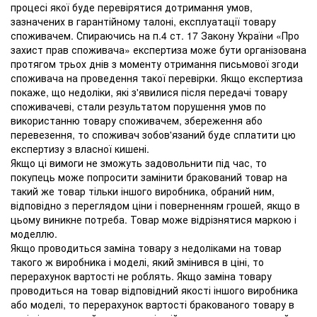
процесі якої буде перевірятися дотримання умов,
зазначених в гарантійному талоні, експлуатації товару
споживачем. Спираючись на п.4 ст. 17 Закону України «Про
захист прав споживача» експертиза може бути організована
протягом трьох днів з моменту отримання письмової згоди
споживача на проведення такої перевірки. Якщо експертиза
покаже, що недоліки, які з'явилися після передачі товару
споживачеві, стали результатом порушення умов по
використанню товару споживачем, збереження або
перевезення, то споживач зобов'язаний буде сплатити цю
експертизу з власної кишені.
Якщо ці вимоги не зможуть задовольнити під час, то
покупець може попросити замінити бракований товар на
такий же товар тільки іншого виробника, обраний ним,
відповідно з переглядом ціни і поверненням грошей, якщо в
цьому виникне потреба. Товар може відрізнятися маркою і
моделлю.
Якщо проводиться заміна товару з недоліками на товар
такого ж виробника і моделі, який змінився в ціні, то
перерахунок вартості не роблять. Якщо заміна товару
проводиться на товар відповідний якості іншого виробника
або моделі, то перерахунок вартості бракованого товару в