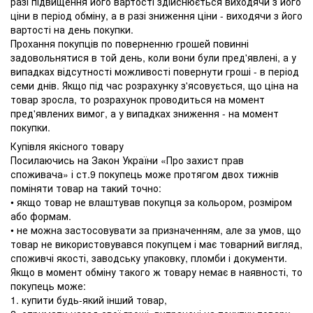
разі підвищення його вартості здійснюється виходячи з його
ціни в період обміну, а в разі зниження ціни - виходячи з його
вартості на день покупки.
Прохання покупців по поверненню грошей повинні
задовольнятися в той день, коли вони були пред'явлені, а у
випадках відсутності можливості повернути гроші - в період
семи днів. Якщо під час розрахунку з'ясовується, що ціна на
товар зросла, то розрахунок проводиться на момент
пред'явлених вимог, а у випадках зниження - на момент
покупки.
Купівля якісного товару
Посилаючись на Закон України «Про захист прав
споживача» і ст.9 покупець може протягом двох тижнів
поміняти товар на такий точно:
• якщо товар не влаштував покупця за кольором, розміром
або формам.
• не можна застосовувати за призначенням, але за умов, що
товар не використовувався покупцем і має товарний вигляд,
споживчі якості, заводську упаковку, пломби і документи.
Якщо в момент обміну такого ж товару немає в наявності, то
покупець може:
1. купити будь-який інший товар,