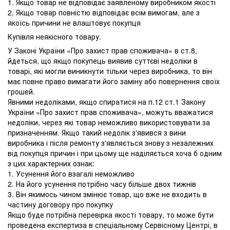
1. Якщо товар не відповідає заявленому виробником якості
2. Якщо товар повністю відповідає всім вимогам, але з
якоїсь причини не влаштовує покупця
Купівля неякісного товару.
У Законі України «Про захист прав споживача» в ст.8,
йдеться, що якщо покупець виявив суттєві недоліки в
товарі, які могли виникнути тільки через виробника, то він
має повне право вимагати його заміну або повернення своїх
грошей.
Явними недоліками, якщо спиратися на п.12 ст.1 Закону
України «Про захист прав споживача», можуть вважатися
недоліки, через які товар неможливо використовувати за
призначенням. Якщо такий недолік з'явився з вини
виробника і після ремонту з'являється знову з незалежних
від покупця причин і при цьому ще наділяється хоча б одним
з цих характерних ознак:
1. Усунення його взагалі неможливо
2. На його усунення потрібно часу більше двох тижнів
3. Він якимось чином змінює товар, що вже не входить в
частину договору про покупку
Якщо буде потрібна перевірка якості товару, то може бути
проведена експертиза в спеціальному Сервісному Центрі, в