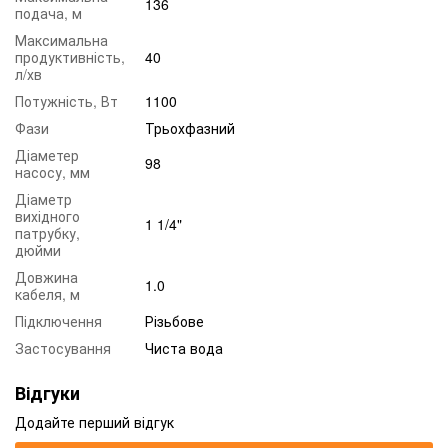
136
подача, м
Максимальна
продуктивність,
40
л/хв
Потужність, Вт
1100
Фази
Трьохфазний
Діаметер
98
насосу, мм
Діаметр
вихідного
1 1/4"
патрубку,
дюйми
Довжина
1.0
кабеля, м
Підключення
Різьбове
Застосування
Чиста вода
Відгуки
Додайте перший відгук