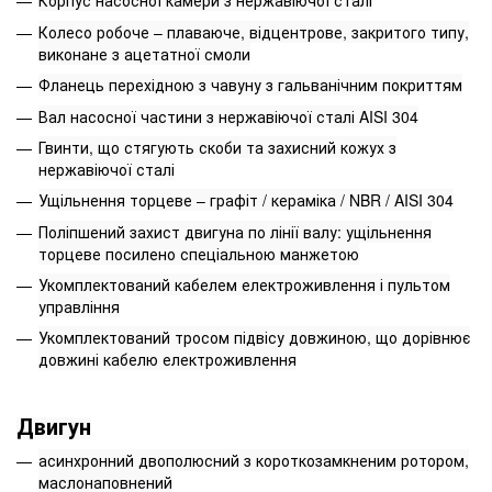
Корпус насосної камери з нержавіючої сталі
Колесо робоче – плаваюче, відцентрове, закритого типу,
виконане з ацетатної смоли
Фланець перехідною з чавуну з гальванічним покриттям
Вал насосної частини з нержавіючої сталі AISI 304
Гвинти, що стягують скоби та захисний кожух з
нержавіючої сталі
Ущільнення торцеве – графіт / кераміка / NBR / AISI 304
Поліпшений захист двигуна по лінії валу: ущільнення
торцеве посилено спеціальною манжетою
Укомплектований кабелем електроживлення і пультом
управління
Укомплектований тросом підвісу довжиною, що дорівнює
довжині кабелю електроживлення
Двигун
асинхронний двополюсний з короткозамкненим ротором,
маслонаповнений