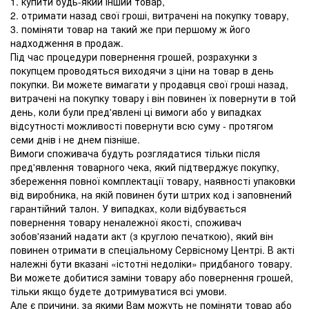
1. купити будь-який інший товар,
2. отримати назад свої гроші, витрачені на покупку товару,
3. поміняти товар на такий же при першому ж його
надходження в продаж.
Під час процедури повернення грошей, розрахунки з
покупцем проводяться виходячи з ціни на товар в день
покупки. Ви можете вимагати у продавця свої гроші назад,
витрачені на покупку товару і він повинен їх повернути в той
день, коли були пред'явлені ці вимоги або у випадках
відсутності можливості повернути всю суму - протягом
семи днів і не днем ​​пізніше.
Вимоги споживача будуть розглядатися тільки після
пред'явлення товарного чека, який підтверджує покупку,
збереження повної комплектації товару, наявності упаковки
від виробника, на якій повинен бути штрих код і заповнений
гарантійний талон. У випадках, коли відбувається
повернення товару неналежної якості, споживач
зобов'язаний надати акт (з круглою печаткою), який він
повинен отримати в спеціальному Сервісному Центрі. В акті
належні бути вказані «істотні недоліки» придбаного товару.
Ви можете добитися заміни товару або повернення грошей,
тільки якщо будете дотримуватися всі умови.
Але є причини, за якими Вам можуть не поміняти товар або