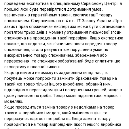
проведена експертиза в спеціальному Сервісному Центрі, в
процесі якої буде перевірятися дотримання умов,
зазначених в гарантійному талоні, експлуатації товару
споживачем. Спираючись на п.4 ст. 17 Закону України «Про
захист прав споживача» експертиза може бути організована
протягом трьох днів з моменту отримання письмової згоди
споживача на проведення такої перевірки. Якщо експертиза
покаже, що недоліки, які з'явилися після передачі товару
споживачеві, стали результатом порушення умов по
використанню товару споживачем, збереження або
перевезення, то споживач зобов'язаний буде сплатити цю
експертизу з власної кишені.
Якщо ці вимоги не зможуть задовольнити під час, то
покупець може попросити замінити бракований товар на
такий же товар тільки іншого виробника, обраний ним,
відповідно з переглядом ціни і поверненням грошей, якщо в
цьому виникне потреба. Товар може відрізнятися маркою і
моделлю.
Якщо проводиться заміна товару з недоліками на товар
такого ж виробника і моделі, який змінився в ціні, то
перерахунок вартості не роблять. Якщо заміна товару
проводиться на товар відповідний якості іншого виробника