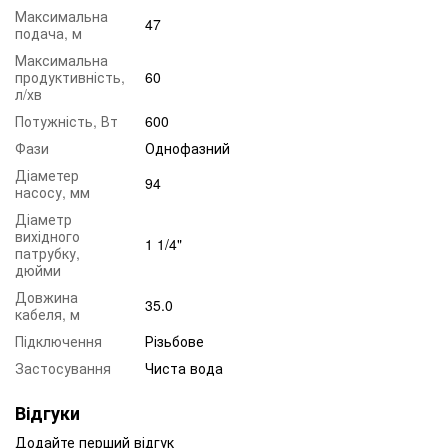
Максимальна
47
подача, м
Максимальна
продуктивність,
60
л/хв
Потужність, Вт
600
Фази
Однофазний
Діаметер
94
насосу, мм
Діаметр
вихідного
1 1/4"
патрубку,
дюйми
Довжина
35.0
кабеля, м
Підключення
Різьбове
Застосування
Чиста вода
Відгуки
Додайте перший відгук