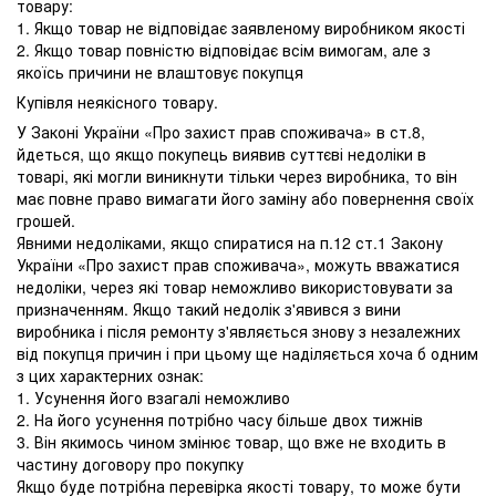
товару:
1. Якщо товар не відповідає заявленому виробником якості
2. Якщо товар повністю відповідає всім вимогам, але з
якоїсь причини не влаштовує покупця
Купівля неякісного товару.
У Законі України «Про захист прав споживача» в ст.8,
йдеться, що якщо покупець виявив суттєві недоліки в
товарі, які могли виникнути тільки через виробника, то він
має повне право вимагати його заміну або повернення своїх
грошей.
Явними недоліками, якщо спиратися на п.12 ст.1 Закону
України «Про захист прав споживача», можуть вважатися
недоліки, через які товар неможливо використовувати за
призначенням. Якщо такий недолік з'явився з вини
виробника і після ремонту з'являється знову з незалежних
від покупця причин і при цьому ще наділяється хоча б одним
з цих характерних ознак:
1. Усунення його взагалі неможливо
2. На його усунення потрібно часу більше двох тижнів
3. Він якимось чином змінює товар, що вже не входить в
частину договору про покупку
Якщо буде потрібна перевірка якості товару, то може бути