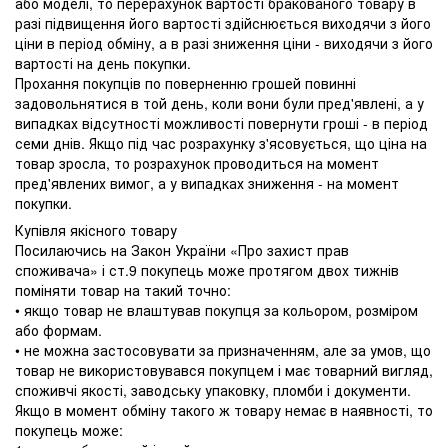
або моделі, то перерахунок вартості бракованого товару в
разі підвищення його вартості здійснюється виходячи з його
ціни в період обміну, а в разі зниження ціни - виходячи з його
вартості на день покупки.
Прохання покупців по поверненню грошей повинні
задовольнятися в той день, коли вони були пред'явлені, а у
випадках відсутності можливості повернути гроші - в період
семи днів. Якщо під час розрахунку з'ясовується, що ціна на
товар зросла, то розрахунок проводиться на момент
пред'явлених вимог, а у випадках зниження - на момент
покупки.
Купівля якісного товару
Посилаючись на Закон України «Про захист прав
споживача» і ст.9 покупець може протягом двох тижнів
поміняти товар на такий точно:
• якщо товар не влаштував покупця за кольором, розміром
або формам.
• не можна застосовувати за призначенням, але за умов, що
товар не використовувався покупцем і має товарний вигляд,
споживчі якості, заводську упаковку, пломби і документи.
Якщо в момент обміну такого ж товару немає в наявності, то
покупець може: