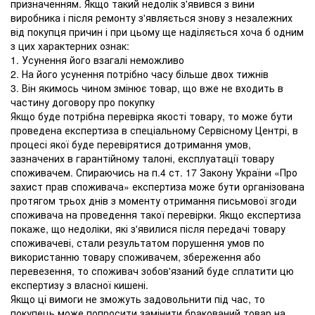
призначенням. Якщо такий недолік з'явився з вини
виробника і після ремонту з'являється знову з незалежних
від покупця причин і при цьому ще наділяється хоча б одним
з цих характерних ознак:
1. Усунення його взагалі неможливо
2. На його усунення потрібно часу більше двох тижнів
3. Він якимось чином змінює товар, що вже не входить в
частину договору про покупку
Якщо буде потрібна перевірка якості товару, то може бути
проведена експертиза в спеціальному Сервісному Центрі, в
процесі якої буде перевірятися дотримання умов,
зазначених в гарантійному талоні, експлуатації товару
споживачем. Спираючись на п.4 ст. 17 Закону України «Про
захист прав споживача» експертиза може бути організована
протягом трьох днів з моменту отримання письмової згоди
споживача на проведення такої перевірки. Якщо експертиза
покаже, що недоліки, які з'явилися після передачі товару
споживачеві, стали результатом порушення умов по
використанню товару споживачем, збереження або
перевезення, то споживач зобов'язаний буде сплатити цю
експертизу з власної кишені.
Якщо ці вимоги не зможуть задовольнити під час, то
покупець може попросити замінити бракований товар на