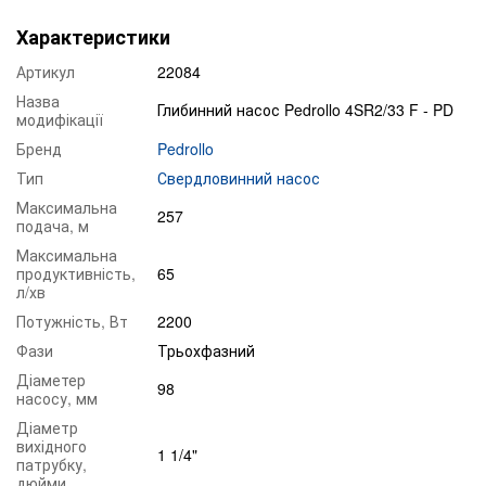
Характеристики
Артикул
22084
Назва
Глибинний насос Pedrollo 4SR2/33 F - PD
модифікації
Бренд
Pedrollo
Тип
Свердловинний насос
Максимальна
257
подача, м
Максимальна
продуктивність,
65
л/хв
Потужність, Вт
2200
Фази
Трьохфазний
Діаметер
98
насосу, мм
Діаметр
вихідного
1 1/4"
патрубку,
дюйми