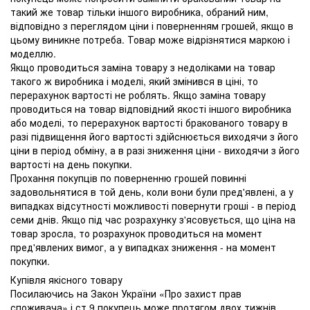
такий же товар тільки іншого виробника, обраний ним,
відповідно з переглядом ціни і поверненням грошей, якщо в
цьому виникне потреба. Товар може відрізнятися маркою і
моделлю.
Якщо проводиться заміна товару з недоліками на товар
такого ж виробника і моделі, який змінився в ціні, то
перерахунок вартості не роблять. Якщо заміна товару
проводиться на товар відповідний якості іншого виробника
або моделі, то перерахунок вартості бракованого товару в
разі підвищення його вартості здійснюється виходячи з його
ціни в період обміну, а в разі зниження ціни - виходячи з його
вартості на день покупки.
Прохання покупців по поверненню грошей повинні
задовольнятися в той день, коли вони були пред'явлені, а у
випадках відсутності можливості повернути гроші - в період
семи днів. Якщо під час розрахунку з'ясовується, що ціна на
товар зросла, то розрахунок проводиться на момент
пред'явлених вимог, а у випадках зниження - на момент
покупки.
Купівля якісного товару
Посилаючись на Закон України «Про захист прав
споживача» і ст.9 покупець може протягом двох тижнів