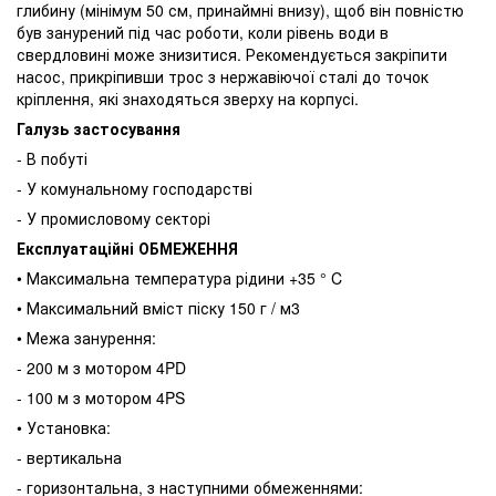
глибину (мінімум 50 см, принаймні внизу), щоб він повністю
був занурений під час роботи, коли рівень води в
свердловині може знизитися. Рекомендується закріпити
насос, прикріпивши трос з нержавіючої сталі до точок
кріплення, які знаходяться зверху на корпусі.
Галузь застосування
- В побуті
- У комунальному господарстві
- У промисловому секторі
Експлуатаційні ОБМЕЖЕННЯ
• Максимальна температура рідини +35 ° C
• Максимальний вміст піску 150 г / м3
• Межа занурення:
- 200 м з мотором 4PD
- 100 м з мотором 4PS
• Установка:
- вертикальна
- горизонтальна, з наступними обмеженнями: