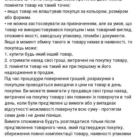
поміняти товар на такий точно:
• якщо товар не влаштував покупця за кольором, розміром
або формам.
• не можна застосовувати за призначенням, але за умов, що
товар не використовувався покупцем і має товарний вигляд,
споживчі якості, заводську упаковку, пломби і документи.
Якщо в момент обміну такого ж товару немає в наявності, то
покупець може:
1. купити будь-який інший товар,
2. отримати назад свої гроші, витрачені на покупку товару,
3. поміняти товар на такий же при першому ж його
надходження в продаж.
Під час процедури повернення грошей, розрахунки з
покупцем проводяться виходячи з ціни на товар в день
покупки. Ви можете вимагати у продавця свої гроші назад,
витрачені на покупку товару і він повинен їх повернути в той
день, коли були пред'явлені ці вимоги або у випадках
відсутності можливості повернути всю суму - протягом
семи днів і не днем ​​пізніше.
Вимоги споживача будуть розглядатися тільки після
пред'явлення товарного чека, який підтверджує покупку,
збереження повної комплектації товару, наявності упаковки