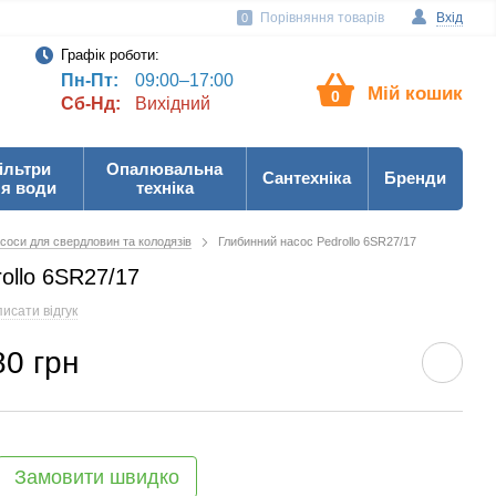
Порівняння товарів
Вхід
0
Графік роботи:
Пн-Пт:
09:00–17:00
Мій кошик
0
Сб-Нд:
Вихідний
ільтри
Опалювальна
Сантехніка
Бренди
я води
техніка
соси для свердловин та колодязів
Глибинний насос Pedrollo 6SR27/17
ollo 6SR27/17
исати відгук
80 грн
Замовити швидко