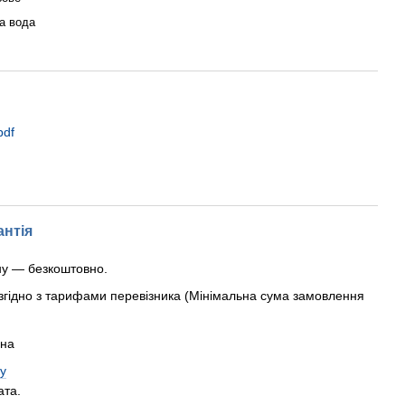
а вода
pdf
антія
ну — безкоштовно.
згідно з тарифами перевізника (Мінімальна сума замовлення
рна
у
ата.