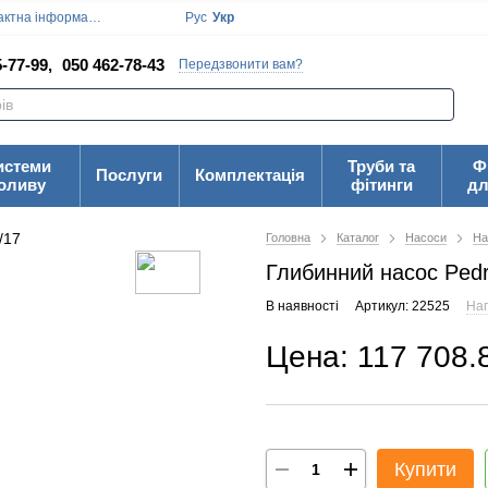
ктна інформація
Блог
Угода користувача
Рус
Укр
-77-99,
050 462-78-43
Передзвонити вам?
истеми
Труби та
Ф
Послуги
Комплектація
оливу
фітинги
дл
Головна
Каталог
Насоси
На
Глибинний насос Pedr
В наявності
Артикул: 22525
Нап
Цена: 117 708.
Купити