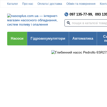
Каталог
Про нас
Оплата і доставка
Обмін та повернення
Конта
097 135-77-99,
093 135
С
Насоси
Гідроаккумулятори
Автоматика
п