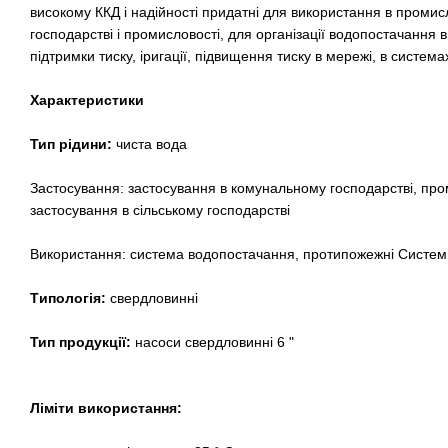
високому ККД і надійності придатні для використання в промисл
господарстві і промисловості, для організації водопостачання 
підтримки тиску, іригації, підвищення тиску в мережі, в систе
Характеристики
Тип рідини:
чиста вода
Застосування: застосування в комунальному господарстві, пр
застосування в сільському господарстві
Використання: система водопостачання, протипожежні Системи
Tипологія:
свердловинні
Тип продукції:
насоси свердловинні 6 "
Ліміти використання: