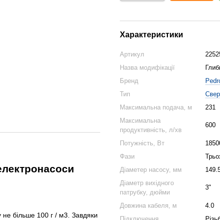
Характеристики
Артикул
2252
Назва модифікації
Глиб
Бренд
Pedro
Тип
Свер
Максимальна подача, м
231
Максимальна
600
продуктивність, л/хв
Потужність, Вт
1850
Фази
Трьо
 електронасоси
Діаметер насосу, мм
149.
Діаметр вихідного
3"
патрубку, дюйми
Довжина кабеля, м
4.0
 не більше 100 г / м3. Завдяки
Підключення
Різь