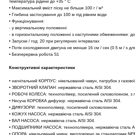
температура рідини до +35 ° C
• Максимальний вміст піску не більше 100 г / м³
• Глибина застосування до 100 м під рівнем води
• Функціонування:
- у вертикальному положенні
- в горизонтальному положенні з наступними обмеженнями: до 
• Запуски / год: 20 при регулярних інтервалах
• Потік охолодження двигуна не менше 16 см / сек (0.5 м / s дл
• Безперервна робота S1
Конструктивні характеристики
• нагнітальний КОРПУС: нікельований чавун, патрубок з газової
• ЗВОРОТНИЙ КЛАПАН: нержавіюча сталь AISI 304.
• РОБОЧІ КОЛЕСА: технополімер, посилений скловолокном, з по
• Несуча КОРОБКА дифузор: нержавіюча сталь AISI 304.
• ДИФУЗОРИ: технополімер, посилений скловолокном.
• КОЖУХ НАСОСА: нержавіюча сталь AISI 304.
• ВАЛ НАСОСА: нержавіюча сталь AISI 304.
• ПОДШИПНИКИ НАСОСА: технополімера, нержавіюча сталь AI
• ОПОРА: нікельований чавун, виготовлено за стандартами NE