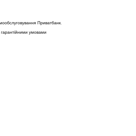
амообслуговування Приватбанк.
 з гарантійними умовами