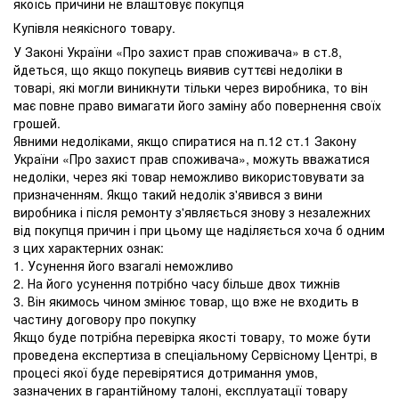
якоїсь причини не влаштовує покупця
Купівля неякісного товару.
У Законі України «Про захист прав споживача» в ст.8,
йдеться, що якщо покупець виявив суттєві недоліки в
товарі, які могли виникнути тільки через виробника, то він
має повне право вимагати його заміну або повернення своїх
грошей.
Явними недоліками, якщо спиратися на п.12 ст.1 Закону
України «Про захист прав споживача», можуть вважатися
недоліки, через які товар неможливо використовувати за
призначенням. Якщо такий недолік з'явився з вини
виробника і після ремонту з'являється знову з незалежних
від покупця причин і при цьому ще наділяється хоча б одним
з цих характерних ознак:
1. Усунення його взагалі неможливо
2. На його усунення потрібно часу більше двох тижнів
3. Він якимось чином змінює товар, що вже не входить в
частину договору про покупку
Якщо буде потрібна перевірка якості товару, то може бути
проведена експертиза в спеціальному Сервісному Центрі, в
процесі якої буде перевірятися дотримання умов,
зазначених в гарантійному талоні, експлуатації товару