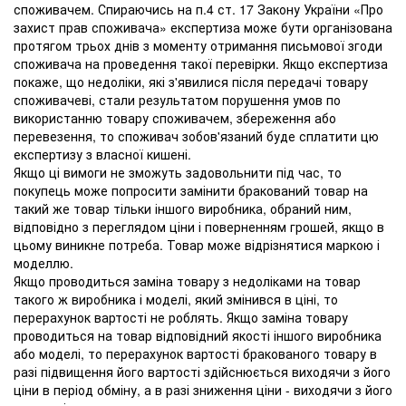
споживачем. Спираючись на п.4 ст. 17 Закону України «Про
захист прав споживача» експертиза може бути організована
протягом трьох днів з моменту отримання письмової згоди
споживача на проведення такої перевірки. Якщо експертиза
покаже, що недоліки, які з'явилися після передачі товару
споживачеві, стали результатом порушення умов по
використанню товару споживачем, збереження або
перевезення, то споживач зобов'язаний буде сплатити цю
експертизу з власної кишені.
Якщо ці вимоги не зможуть задовольнити під час, то
покупець може попросити замінити бракований товар на
такий же товар тільки іншого виробника, обраний ним,
відповідно з переглядом ціни і поверненням грошей, якщо в
цьому виникне потреба. Товар може відрізнятися маркою і
моделлю.
Якщо проводиться заміна товару з недоліками на товар
такого ж виробника і моделі, який змінився в ціні, то
перерахунок вартості не роблять. Якщо заміна товару
проводиться на товар відповідний якості іншого виробника
або моделі, то перерахунок вартості бракованого товару в
разі підвищення його вартості здійснюється виходячи з його
ціни в період обміну, а в разі зниження ціни - виходячи з його