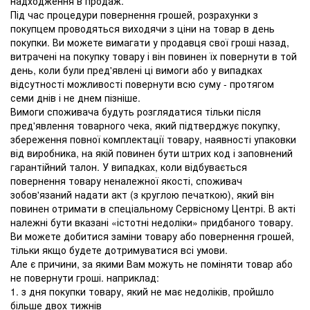
надходження в продаж.
Під час процедури повернення грошей, розрахунки з
покупцем проводяться виходячи з ціни на товар в день
покупки. Ви можете вимагати у продавця свої гроші назад,
витрачені на покупку товару і він повинен їх повернути в той
день, коли були пред'явлені ці вимоги або у випадках
відсутності можливості повернути всю суму - протягом
семи днів і не днем ​​пізніше.
Вимоги споживача будуть розглядатися тільки після
пред'явлення товарного чека, який підтверджує покупку,
збереження повної комплектації товару, наявності упаковки
від виробника, на якій повинен бути штрих код і заповнений
гарантійний талон. У випадках, коли відбувається
повернення товару неналежної якості, споживач
зобов'язаний надати акт (з круглою печаткою), який він
повинен отримати в спеціальному Сервісному Центрі. В акті
належні бути вказані «істотні недоліки» придбаного товару.
Ви можете добитися заміни товару або повернення грошей,
тільки якщо будете дотримуватися всі умови.
Але є причини, за якими Вам можуть не поміняти товар або
не повернути гроші. наприклад:
1. з дня покупки товару, який не має недоліків, пройшло
більше двох тижнів