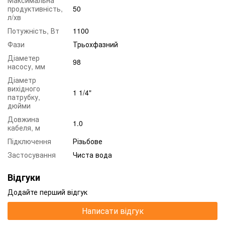
продуктивність,
50
л/хв
Потужність, Вт
1100
Фази
Трьохфазний
Діаметер
98
насосу, мм
Діаметр
вихідного
1 1/4"
патрубку,
дюйми
Довжина
1.0
кабеля, м
Підключення
Різьбове
Застосування
Чиста вода
Відгуки
Додайте перший відгук
Написати відгук