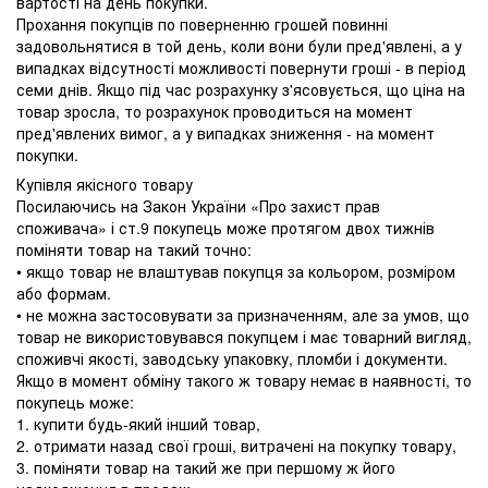
вартості на день покупки.
Прохання покупців по поверненню грошей повинні
задовольнятися в той день, коли вони були пред'явлені, а у
випадках відсутності можливості повернути гроші - в період
семи днів. Якщо під час розрахунку з'ясовується, що ціна на
товар зросла, то розрахунок проводиться на момент
пред'явлених вимог, а у випадках зниження - на момент
покупки.
Купівля якісного товару
Посилаючись на Закон України «Про захист прав
споживача» і ст.9 покупець може протягом двох тижнів
поміняти товар на такий точно:
• якщо товар не влаштував покупця за кольором, розміром
або формам.
• не можна застосовувати за призначенням, але за умов, що
товар не використовувався покупцем і має товарний вигляд,
споживчі якості, заводську упаковку, пломби і документи.
Якщо в момент обміну такого ж товару немає в наявності, то
покупець може:
1. купити будь-який інший товар,
2. отримати назад свої гроші, витрачені на покупку товару,
3. поміняти товар на такий же при першому ж його